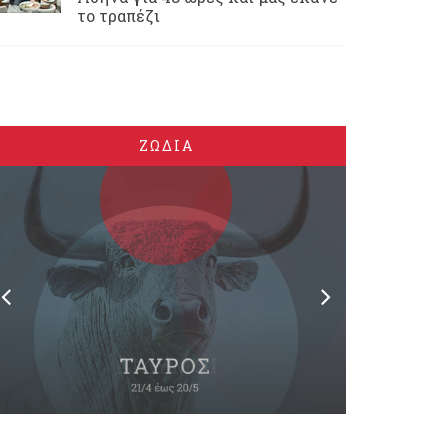
το τραπέζι
ΖΩΔΙΑ