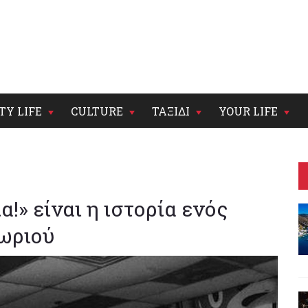
TY LIFE
CULTURE
ΤΑΞΙΔΙ
YOUR LIFE
!» είναι η ιστορία ενός
ωριού