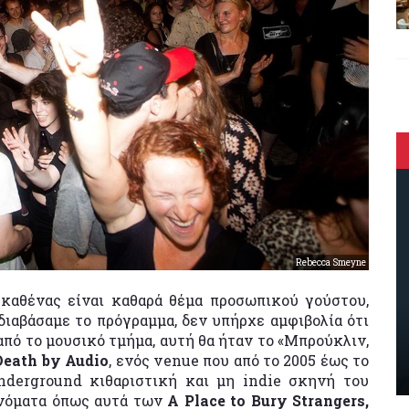
Rebecca Smeyne
 καθένας είναι καθαρά θέμα προσωπικού γούστου,
 διαβάσαμε το πρόγραμμα, δεν υπήρχε αμφιβολία ότι
από το μουσικό τμήμα, αυτή θα ήταν το «Μπρούκλιν,
Death
by
Audio
, ενός venue που από το 2005 έως το
nderground κιθαριστική και μη indie σκηνή του
ονόματα όπως αυτά των
A
Place
to
Bury
Strangers,