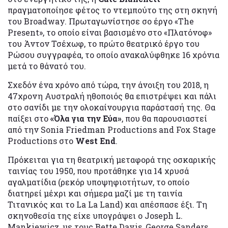
πραγματοποίησε φέτος το ντεμπούτο της στη σκηνή
του Broadway. Πρωταγωνίστησε σο έργο «Τhe
Present», το οποίο είναι βασισμένο στο «Πλατόνοφ»
του Άντον Τσέχωφ, το πρώτο θεατρικό έργο του
Ρώσου συγγραφέα, το οποίο ανακαλύφθηκε 16 χρόνια
μετά το θάνατό του.
Σχεδόν ένα χρόνο από τώρα, την άνοιξη του 2018, η
47χρονη Αυστραλή ηθοποιός θα επιστρέψει και πάλι
στο σανίδι με την ολοκαίνουργια παράστασή της. Θα
παίξει στο
«Όλα για την Εύα»
, που θα παρουσιαστεί
από την Sonia Friedman Productions and Fox Stage
Productions στο
West End
.
Πρόκειται για τη θεατρική μεταφορά της οσκαρικής
ταινίας του 1950, που προτάθηκε για 14 χρυσά
αγαλματίδια (ρεκόρ υποψηφιοτήτων, το οποίο
διατηρεί μέχρι και σήμερα μαζί με τη ταινία
Τιτανικός και το La La Land) και απέσπασε έξι. Τη
σκηνοθεσία της είχε υπογράψει ο Joseph L.
Mankiewicz, με τους Bette Davis, George Sanders,