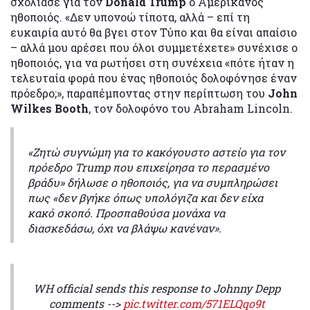
σχολίασε για τον
Donald Trump
o Αμερικανός
ηθοποιός. «Δεν υπονοώ τίποτα, αλλά – επί τη
ευκαιρία αυτό θα βγει στον Τύπο και θα είναι απαίσιο
– αλλά μου αρέσει που όλοι συμμετέχετε» συνέχισε ο
ηθοποιός, για να ρωτήσει στη συνέχεια «πότε ήταν η
τελευταία φορά που ένας ηθοποιός δολοφόνησε έναν
πρόεδρο;», παραπέμποντας στην περίπτωση του
John
Wilkes Booth
, τον δολοφόνο του Abraham Lincoln.
«Ζητώ συγνώμη για το κακόγουστο αστείο για τον
πρόεδρο Trump που επιχείρησα το περασμένο
βράδυ» δήλωσε ο ηθοποιός, για να συμπληρώσει
πως «δεν βγήκε όπως υπολόγιζα και δεν είχα
κακό σκοπό. Προσπαθούσα μονάχα να
διασκεδάσω, όχι να βλάψω κανέναν».
WH official sends this response to Johnny Depp
comments -->
pic.twitter.com/571ELQqo9t