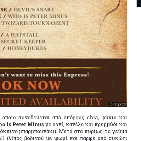
lib-rary.com
ο οποίο συνοδεύεται από σπόρους chia, φύκια και
o is Peter Minus
με αρνί, κανέλα και κρεμμύδι και
κόκκινο μπαρμπουνάκι). Μετά στα κυρίως, το γεύμα
all (λίπος βοδινού με ψωμί και παρφέ από συκώτι