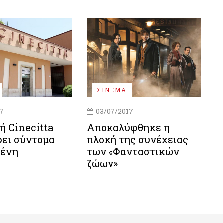
ΣΙΝΕΜΑ
17
03/07/2017
ή Cinecitta
Αποκαλύφθηκε η
φει σύντομα
πλοκή της συνέχειας
μένη
των «Φανταστικών
ζώων»