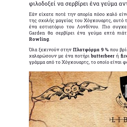
φιλοδοξεί να σερβίρει ένα γεύμα α
Εάν είχατε ποτέ την απορία πόσο καλό είν
της σχολής μαγείας του Χόγκουαρτς, αυτό τ
ένα εστιατόριο του Λονδίνου. Πιο συγκε
Garden θα σερβίρει ένα γεύμα επτά πι
Rowling
.
Όλα ξεκινούν στην
Πλατφόρμα 9 ¾
που βρί
χαλαρώσουν με ένα ποτήρι
butterbeer
ή
fi
γράμμα από το Χόγκουαρτς, το οποίο είναι 