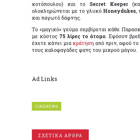
κοτόπουλου) και το
Secret Keeper
(κ
ολοκληρώνεται με το γλυκό
Honeydukes
,
και παγωτό δάφνης.
Το «μαγικό» γεύμα σερβίρεται κάθε Παρασκ
με κόστος
75 λίρες το άτομο
. Εφόσον βρε
έχετε κάνει μια
κράτηση
από πριν, αφού το
τους καλοφαγάδες φανς του μικρού μάγου.
Ad Links
CINENEWS
ΣΧΕΤΙΚΑ ΑΡΘΡΑ