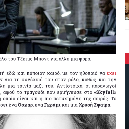
ρόλο του Τζέιμς Μποντ για άλλη μια φορά.
τή εδώ και κάποιον καιρό, με τον ηθοποιό να
έχει
 για τη συνέχειά του στον ρόλο, καθώς και την
 μια ταινία μαζί του. Αντίστοιχα, οι παραγωγοί
α, αφού το τραγούδι που ερμήνευσε στο
«Skyfall»
η οποία είναι και η πιο πετυχημένη της σειράς. Το
ίσει ένα
Όσκαρ
, ένα
Γκράμι
και μια
Χρυσή Σφαίρα
.