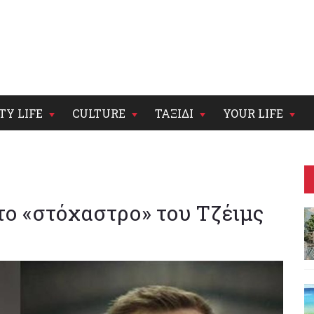
TY LIFE
CULTURE
ΤΑΞΙΔΙ
YOUR LIFE
στο «στόχαστρο» του Τζέιμς