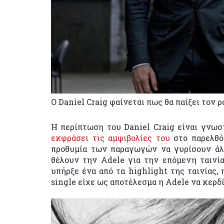
Ο Daniel Craig φαίνεται πως θα παίξει τον 
Η περίπτωση του Daniel Craig είναι γνωσ
εκφράσει τις αμφιβολίες του
στο παρελθόν
προθυμία των παραγωγών να γυρίσουν άλλη
θέλουν την Adele για την επόμενη ταινί
υπήρξε ένα από τα highlight της ταινίας, 
single είχε ως αποτέλεσμα η Adele να κερδ