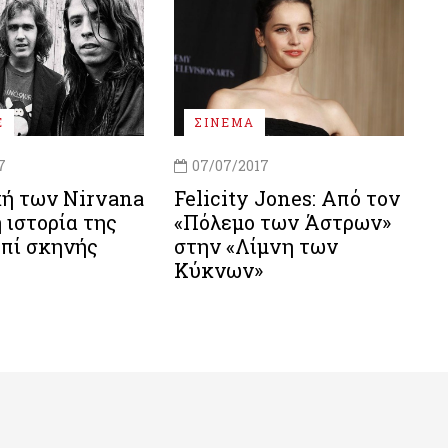
E
ΣΙΝΕΜΑ
7
07/07/2017
κή των Nirvana
Felicity Jones: Από τον
η ιστορία της
«Πόλεμο των Άστρων»
επί σκηνής
στην «Λίμνη των
Κύκνων»