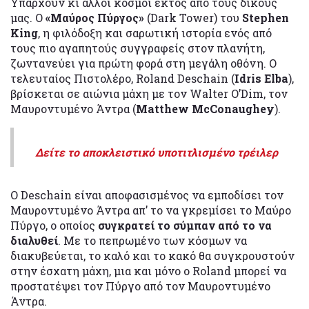
Υπάρχουν κι άλλοι κόσμοι εκτός από τους δικούς
μας. Ο
«Μαύρος Πύργος»
(Dark Tower)
του
Stephen
King
, η φιλόδοξη και σαρωτική ιστορία ενός από
τους πιο αγαπητούς συγγραφείς στον πλανήτη,
ζωντανεύει για πρώτη φορά στη μεγάλη οθόνη. Ο
τελευταίος Πιστολέρο, Roland Deschain (
Idris Elba
),
βρίσκεται σε αιώνια μάχη με τον Walter O’Dim, τον
Μαυροντυμένο Άντρα (
Matthew McConaughey
).
Δείτε το αποκλειστικό υποτιτλισμένο τρέιλερ
Ο Deschain είναι αποφασισμένος να εμποδίσει τον
Μαυροντυμένο Άντρα απ’ το να γκρεμίσει το Μαύρο
Πύργο, ο οποίος
συγκρατεί το σύμπαν από το να
διαλυθεί
. Με το πεπρωμένο των κόσμων να
διακυβεύεται, το καλό και το κακό θα συγκρουστούν
στην έσχατη μάχη, μια και μόνο ο Roland μπορεί να
προστατέψει τον Πύργο από τον Μαυροντυμένο
Άντρα.