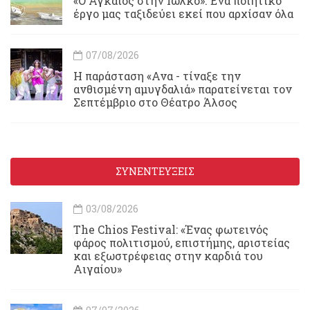
«Ο Αγκαίος στην Ιωλκό»: Ένα ποιητικό
έργο μας ταξιδεύει εκεί που αρχίσαν όλα
07/08/2026
Η παράσταση «Ανα - τίναξε την
ανθισμένη αμυγδαλιά» παρατείνεται τον
Σεπτέμβριο στο Θέατρο Άλσος
ΣΥΝΕΝΤΕΥΞΕΙΣ
03/08/2026
Τhe Chios Festival: «Ένας φωτεινός
φάρος πολιτισμού, επιστήμης, αριστείας
και εξωστρέφειας στην καρδιά του
Αιγαίου»