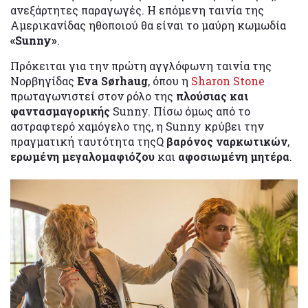
ανεξάρτητες παραγωγές. Η επόμενη ταινία της
Αμερικανίδας ηθοποιού θα είναι το μαύρη κωμωδία
«Sunny»
.
Πρόκειται για την πρώτη αγγλόφωνη ταινία της
Νορβηγίδας
Eva Sørhaug
, όπου η
Sharon Stone
πρωταγωνιστεί στον ρόλο της
πλούσιας και
φαντασμαγορικής
Sunny. Πίσω όμως από το
αστραφτερό χαμόγελο της, η Sunny κρύβει την
πραγματική ταυτότητα τηςQ
βαρόνος ναρκωτικών
,
ερωμένη μεγαλομαφιόζου
και
αφοσιωμένη μητέρα
.