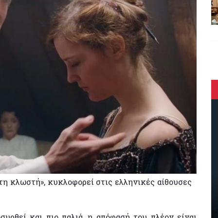
ατη κλωστή», κυκλοφορεί στις ελληνικές αίθουσες
συρθεί και πιο παλιά, η απόφασή του πλέον είναι