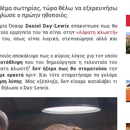
 θέμα σωτηρίας, τώρα θέλω να εξερευνήσω
ήλωσε ο πρώην ηθοποιός.
τρία Όσκαρ
Daniel Day-Lewis
ανακοίνωσε πως θα
ταία ερμηνεία του να είναι στην
«Αόρατη κλωστή»
του, όπως είναι λογικό, στενοχώρησε αλλά και
οιός αποκάλυψε πως ο κύριος λόγος για τον οποίο
κατάθλιψη
που του δημιούργησε η τελευταία του
όρατη κλωστή”
δεν ήξερα πως θα σταματούσα
την
με αρκετά
πριν. Και τότε σταματήσαμε να γελάμε
ηση λύπης
. Μας εξέπληξε, δεν είχαμε καταλάβει τι
» δήλωσε ο Day-Lewis.