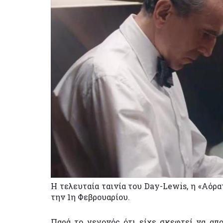
Η τελευταία ταινία του Day-Lewis, η «Αόρ
την 1η Φεβρουαρίου.
Παρά το γεγονός ότι είχε σκεφτεί να απο