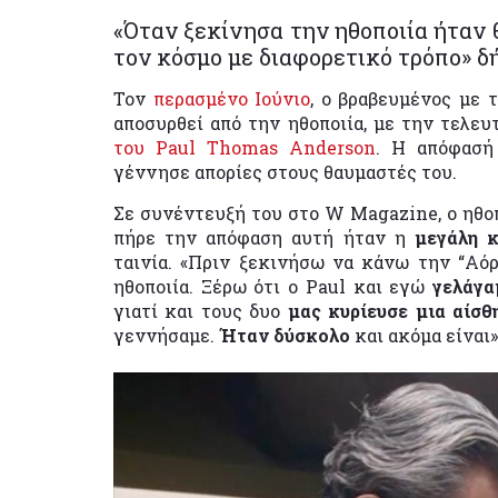
«Όταν ξεκίνησα την ηθοποιία ήταν
τον κόσμο με διαφορετικό τρόπο» δ
Τον
περασμένο Ιούνιο
, ο βραβευμένος με 
αποσυρθεί από την ηθοποιία, με την τελευ
του Paul Thomas Anderson
. Η απόφασή 
γέννησε απορίες στους θαυμαστές του.
Σε συνέντευξή του στο W Magazine, ο ηθοπ
πήρε την απόφαση αυτή ήταν η
μεγάλη 
ταινία. «Πριν ξεκινήσω να κάνω την “Α
ηθοποιία. Ξέρω ότι ο Paul και εγώ
γελάγα
γιατί και τους δυο
μας κυρίευσε μια αίσθ
γεννήσαμε.
Ήταν δύσκολο
και ακόμα είναι