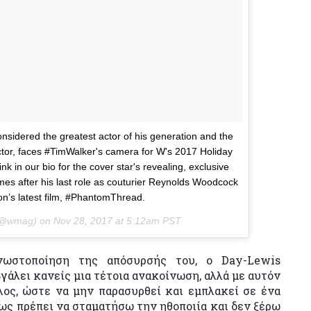
nsidered the greatest actor of his generation and the
tor, faces #TimWalker's camera for W's 2017 Holiday
k in our bio for the cover star's revealing, exclusive
mes after his last role as couturier ­Reynolds Woodcock
n’s latest film, #PhantomThread.
 (@wmag) on
Nov 28, 2017 at 5:12am PST
νωστοποίηση της απόσυρσής του, ο Day-Lewis
άλει κανείς μια τέτοια ανακοίνωση, αλλά με αυτόν
λος, ώστε να μην παρασυρθεί και εμπλακεί σε ένα
ως πρέπει να σταματήσω την ηθοποιία και δεν ξέρω