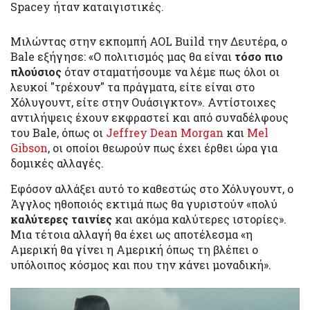
Spacey ήταν καταιγιστικές.
Μιλώντας στην εκπομπή AOL Build την Δευτέρα, ο
Bale εξήγησε: «Ο πολιτισμός μας θα είναι
τόσο πιο
πλούσιος
όταν σταματήσουμε να λέμε πως όλοι οι
λευκοί "τρέχουν" τα πράγματα, είτε είναι στο
Χόλυγουντ, είτε στην Ουάσιγκτον». Αντίστοιχες
αντιλήψεις έχουν εκφραστεί και από συναδέλφους
του Bale, όπως οι
Jeffrey Dean Morgan
και
Mel
Gibson
, οι οποίοι θεωρούν πως έχει έρθει ώρα για
δομικές αλλαγές.
Εφόσον αλλάξει αυτό το καθεστώς στο Χόλυγουντ, ο
Άγγλος ηθοποιός εκτιμά πως θα γυριστούν «πολύ
καλύτερες ταινίες
και ακόμα καλύτερες ιστορίες».
Μια τέτοια αλλαγή θα έχει ως αποτέλεσμα «η
Αμερική θα γίνει η Αμερική όπως τη βλέπει ο
υπόλοιπος κόσμος και που την κάνει μοναδική».