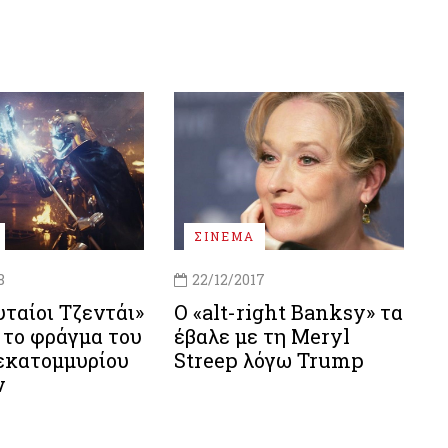
ΣΙΝΕΜΑ
8
22/12/2017
υταίοι Τζεντάι»
O «alt-right Banksy» τα
 το φράγμα του
έβαλε με τη Meryl
εκατομμυρίου
Streep λόγω Trump
ν