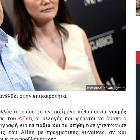
Invision/AP / Evan Agostini
νέλθει στην επικαιρότητα.
λλές ιστορίες το αντικείμενο πόθου είναι
νεαρές
ίας του
Allen
, οι αλλαγές που φέρεται να έκανε ο
ριγραφή για
τα πόδια και τα στήθη
των γυναικείων
ις του Allen με πραγματικές γυναίκες, αν και
 ίσως πιο προβληματικές.