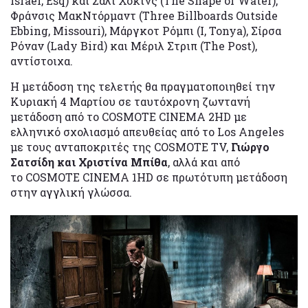
Israel, Esq) και Σάλι Χόκινς (The Shape of Water),
Φράνσις ΜακΝτόρμαντ (Three Billboards Outside
Ebbing, Missouri), Μάργκοτ Ρόμπι (I, Tonya), Σίρσα
Ρόναν (Lady Bird) και Μέριλ Στριπ (The Post),
αντίστοιχα.
Η μετάδοση της τελετής θα πραγματοποιηθεί την
Κυριακή 4 Μαρτίου σε ταυτόχρονη ζωντανή
μετάδοση από το COSMOTE CINEMA 2HD με
ελληνικό σχολιασμό απευθείας από το Los Angeles
με τους ανταποκριτές της COSMOTE TV,
Γιώργο
Σατσίδη και Χριστίνα Μπίθα
, αλλά και από
το COSMOTE CINEMA 1HD σε πρωτότυπη μετάδοση
στην αγγλική γλώσσα.