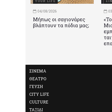
YOUR LIFE
ΣΙ
04/08/2026
03
Μήπως οι σαγιονάρες
«Το
βλάπτουν τα πόδια μας;
Mια
εμπ
ται
επο
ΣΙΝΕΜΑ
ΘΕΑΤΡΟ
ΓΕΥΣΗ
CITY LIFE
CULTURE
ΤΑΞΙΔΙ