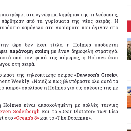
επιστρέφει στα «γνώριμα λημέρια» της τηλεόρασης,
 πάρθηκαν από τα γυρίσματα της νέας σειράς. Η
εράστιο χαμόγελο στα γυρίσματα που έγιναν στο
 την ώρα δεν έχει τίτλο, η Holmes υποδύεται
άψει
παράνομη σχέση
με έναν δημοφιλή στρατηγό.
οστά από τον φακό της κάμερας, η Holmes έχει
ωγού στη σειρά.
 καστ της τηλεοπτικής σειράς
«Dawson’s Creek»
,
ment Weekly. «Νομίζω πως βλεπόμαστε όλα αυτά τα
ετό καιρό» σχολίασε η Holmes για τις σχέσεις της με
 Holmes είναι απασχολημένη με πολλές ταινίες
even Soderbergh
και το «Dear Dictator» των Lisa
εί στο
«Ocean’s 8»
και το «The Doorman».