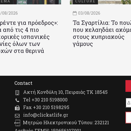
ΝΕΜΑ
CULTURE
/08/2026
03/08/2026
ρέντε για πρόεδρος»:
Τα Σγαρτίλια: Το που
 από τις 4 πιο
που κελαηδάει ακόμ
ορικές ισπανικές
στους κυπριακούς
νίες όλων των
γάμους
χών στα θερινά
Contact
Ακτή Κονδύλη 10, Πειραιάς ΤΚ 18545
Tel +30 210 5198000
Fax +30 210 5198295
info@clickatlife.gr
Μητρώο Ηλεκτρονικού Τύπου: 232121
Αριθμός ΓΕΜΗ: 159656107001