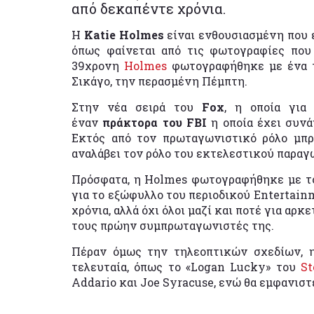
από δεκαπέντε χρόνια.
Η
Katie Holmes
είναι ενθουσιασμένη που 
όπως φαίνεται από τις φωτογραφίες που
39χρονη
Holmes
φωτογραφήθηκε με ένα τ
Σικάγο, την περασμένη Πέμπτη.
Στην νέα σειρά του
Fox
, η οποία για
έναν
πράκτορα του FBI
η οποία έχει συν
Εκτός από τον πρωταγωνιστικό ρόλο μπρ
αναλάβει τον ρόλο του εκτελεστικού παραγ
Πρόσφατα, η Holmes φωτογραφήθηκε με το
για το εξώφυλλο του περιοδικού Entertain
χρόνια, αλλά όχι όλοι μαζί και ποτέ για αρκ
τους πρώην συμπρωταγωνιστές της.
Πέραν όμως την τηλεοπτικών σχεδίων, η
τελευταία, όπως το «Logan Lucky»
του
St
Addario και Joe Syracuse, ενώ θα εμφανιστ