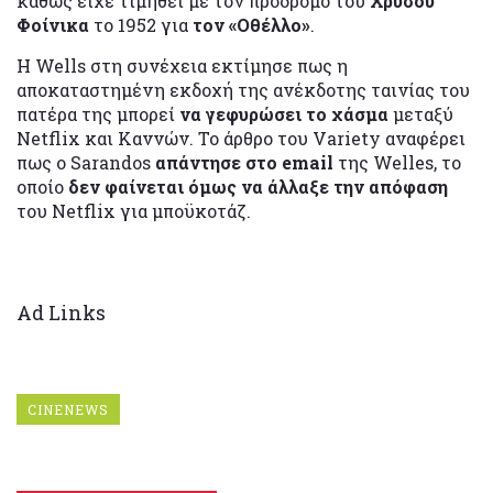
καθώς είχε τιμηθεί με τον πρόδρομο του
Χρυσού
Φοίνικα
το 1952 για
τον «Οθέλλο»
.
Η Wells στη συνέχεια εκτίμησε πως η
αποκαταστημένη εκδοχή της ανέκδοτης ταινίας του
πατέρα της μπορεί
να γεφυρώσει το χάσμα
μεταξύ
Netflix και Καννών. Το άρθρο του Variety αναφέρει
πως ο Sarandos
απάντησε στο email
της Welles, το
οποίο
δεν φαίνεται όμως να άλλαξε την απόφαση
του Netflix για μποϋκοτάζ.
Ad Links
CINENEWS