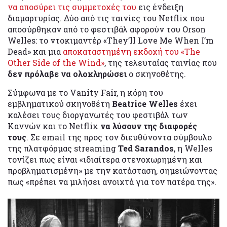
να αποσύρει τις συμμετοχές του
εις ένδειξη
διαμαρτυρίας. Δύο από τις ταινίες του Netflix που
αποσύρθηκαν από το φεστιβάλ αφορούν του Orson
Welles: το ντοκιμαντέρ «They’ll Love Me When I’m
Dead» και μια
αποκαταστημένη εκδοχή του «The
Other Side of the Wind»
, της τελευταίας ταινίας που
δεν πρόλαβε να ολοκληρώσει
ο σκηνοθέτης.
Σύμφωνα με το Vanity Fair, η κόρη του
εμβληματικού σκηνοθέτη
Beatrice Welles
έχει
καλέσει τους διοργανωτές του φεστιβάλ των
Καννών και το Netflix
να λύσουν της διαφορές
τους
. Σε email της προς τον διευθύνοντα σύμβουλο
της πλατφόρμας streaming
Ted Sarandos
, η Welles
τονίζει πως είναι «ιδιαίτερα στενοχωρημένη και
προβληματισμένη» με την κατάσταση, σημειώνοντας
πως «πρέπει να μιλήσει ανοιχτά για τον πατέρα της».