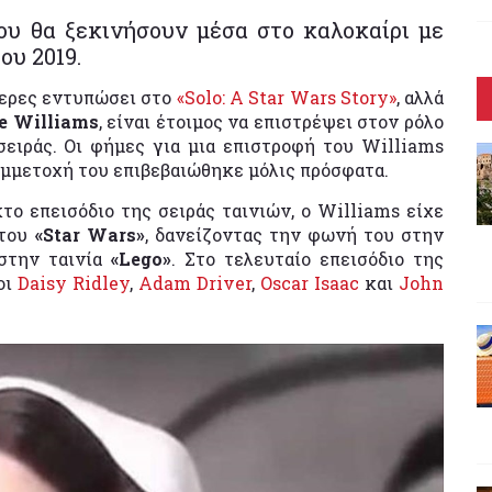
ου θα ξεκινήσουν μέσα στο καλοκαίρι με
ου 2019.
τερες εντυπώσει στο
«Solo: A Star Wars Story»
, αλλά
ee Williams
, είναι έτοιμος να επιστρέψει στον ρόλο
σειράς. Οι φήμες για μια επιστροφή του Williams
υμμετοχή του επιβεβαιώθηκε μόλις πρόσφατα.
το επεισόδιο της σειράς ταινιών, ο Williams είχε
 του
«Star Wars»
, δανείζοντας την φωνή του στην
στην ταινία
«Lego»
. Στο τελευταίο επεισόδιο της
οι
Daisy Ridley
,
Adam Driver
,
Oscar Isaac
και
John