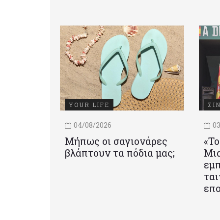
YOUR LIFE
ΣΙ
04/08/2026
03
Μήπως οι σαγιονάρες
«Το
βλάπτουν τα πόδια μας;
Mια
εμπ
ται
επο