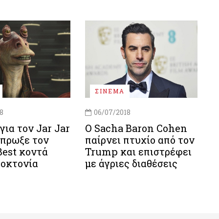
ΣΙΝΕΜΑ
8
06/07/2018
για τον Jar Jar
Ο Sacha Baron Cohen
σπρωξε τον
παίρνει πτυχίο από τον
est κοντά
Trump και επιστρέφει
τοκτονία
με άγριες διαθέσεις