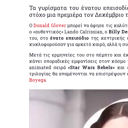
Τα γυρίσματα του ένατου επεισοδί
στόχο μια πρεμιέρα τον Δεκέμβριο τ
Ο
Donald Glover
μπορεί να άφησε τις καλύ
ο «αυθεντικός» Lando Calrissian, ο
Billy D
του, στο
ένατο επεισόδιο
της κεντρικής 
κυκλοφορούσαν για αρκετό καιρό, αλλά η σ
Μετά τις ερμηνείες του στο πέμπτο και έκ
κάνει σποραδικές εμφανίσεις στον κόσμο
animated σειρά
«Star Wars Rebels»
και 
τριλογίας θα αναμένονται να επιστρέψουν 
Boyega
.