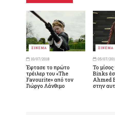
ΣΙΝΕΜΑ
ΣΙΝΕΜΑ
10/07/2018
05/07/201
Έφτασε το πρώτο
Το μίσος 
τρέιλερ του «The
Binks έ
Favourite» από τον
Ahmed B
Γιώργο Λάνθιμο
στην αυ