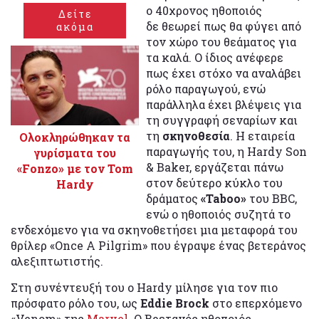
ο 40χρονος ηθοποιός
Δείτε
δε θεωρεί πως θα φύγει από
ακόμα
τον χώρο του θεάματος για
τα καλά. Ο ίδιος ανέφερε
πως έχει στόχο να αναλάβει
ρόλο παραγωγού, ενώ
παράλληλα έχει βλέψεις για
τη συγγραφή σεναρίων
και
τη
σκηνοθεσία
. Η εταιρεία
Ολοκληρώθηκαν τα
παραγωγής του, η Hardy Son
γυρίσματα του
& Baker, εργάζεται πάνω
«Fonzo» με τον Tom
στον δεύτερο κύκλο του
Hardy
δράματος
«Taboo»
του BBC,
ενώ ο ηθοποιός συζητά το
ενδεχόμενο για να σκηνοθετήσει μια μεταφορά του
θρίλερ «Once A Pilgrim» που έγραψε ένας βετεράνος
αλεξιπτωτιστής.
Στη συνέντευξή του ο Hardy μίλησε για τον πιο
πρόσφατο ρόλο του, ως
Eddie Brock
στο επερχόμενο
«Venom» της
Marvel
. Ο Βρετανός ηθοποιός