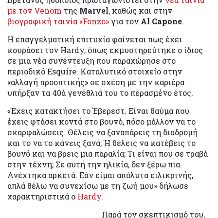
με τον Venom
της
Marvel
, καθώς και στην
βιογραφική ταινία «Fonzo»
για τον
Al Capone
.
Η επαγγελματική επιτυχία φαίνεται πως έχει
κουράσει τον Hardy, όπως εκμυστηρεύτηκε ο ίδιος
σε μια νέα συνέντευξη που παραχώρησε στο
περιοδικό Esquire. Καταλυτικό στοιχείο στην
«αλλαγή προοπτικής» σε σχέση με την καριέρα
υπήρξαν τα 40ά γενέθλιά του το περασμένο έτος.
«Έχεις κατακτήσει το Έβερεστ. Είναι θαύμα που
έχεις φτάσει κοντά στο βουνό, πόσο μάλλον να το
σκαρφαλώσεις. Θέλεις να ξαναπάρεις τη διαδρομή
και το να το κάνεις ξανά; Ή θέλεις να κατέβεις το
βουνό και να βρεις μια παραλία; Τι είναι που σε τραβά
στην τέχνη; Σε αυτή την ηλικία, δεν ξέρω πια.
Ανέχτηκα αρκετά. Εάν είμαι απόλυτα ειλικρινής,
απλά θέλω να συνεχίσω με τη ζωή μου» δήλωσε
χαρακτηριστικά ο
Hardy
.
Παρά τον σκεπτικισμό του,