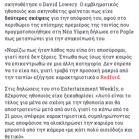
σκηνοθέτησε ο David Lowery. Ο εμβληματικός
ηθοποιός και σκηνοθέτης φαίνεται πως είχε
δεύτερες σκέψεις
για την απόφασή του, αφού στο
περιθώριο της επίσημης πρεμιέρας της ταινίας που
πραγματοποιήθηκε στη Νέα Υόρκη δήλωσε στο Pople
πως μετανιώνει για την ανακοίνωσή του.
«Νομίζω πως ήταν λάθος που είπα ότι αποσύρομαι,
γιατί ποτέ δεν ξέρεις. Ένιωθα πως ίσως ήταν καιρός
να επικεντρωθώ σε μια άλλη κατηγορία. Δεν έπρεπε
να το είχα πει, γιατί τραβά την προσοχή μακριά από
την ταινία» εξήγησε χαρακτηριστικά ο
Redford
.
Στις δηλώσεις του στο Entertainment Weekly, o
82χρονος ηθοποιός είχε ξεκαθαρίσει: «Αυτό είναι το
τέλος για μένα σε σχέση με την ηθοποιία και θα
αποστρατευτώ μετά από αυτό, γιατί το κάνω από τα
21 μου», ανέφερε χαρακτηριστικά, συμπληρώνοντας
πως αποφάσισε να ολοκληρώσει την καριέρα του
μπροστά από την κάμερα «με κάτι πολύ αισιόδοξο και
θετικό».