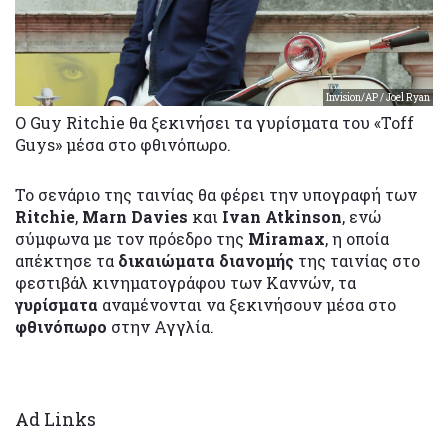
Invision/AP / Joel Ryan
Ο Guy Ritchie θα ξεκινήσει τα γυρίσματα του «Toff
Guys» μέσα στο φθινόπωρο.
To σενάριο της ταινίας θα φέρει την υπογραφή των
Ritchie
,
Marn Davies
και
Ivan Atkinson
, ενώ
σύμφωνα με τον πρόεδρο της
Miramax
, η οποία
απέκτησε τα
δικαιώματα διανομής
της ταινίας στο
φεστιβάλ κινηματογράφου των Καννών, τα
γυρίσματα
αναμένονται να ξεκινήσουν μέσα στο
φθινόπωρο
στην Αγγλία.
Ad Links