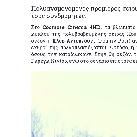
Πολυαναμενόμενες πρεμιέρες σειρώ
τους συνδρομητές.
Στο
Cosmote Cinema 4HD
, τα βλέμματα
κύκλου της πολυβραβευμένης σειράς House
σεζόν η
Κλερ Άντεργουν
τ (Ρόμπιν Ράιτ) 
εχθροί της πολλαπλασιάζονται. Ωστόσο, η
όσους την καταδιώκουν. Στην 6η σεζόν, τ
Γκρεγκ Κινίαρ, ενώ στο σενάριο επιστρέφε