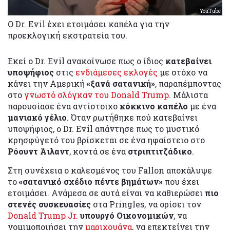
YouTube
O Dr. Evil έχει ετοιμάσει καπέλα για την
προεκλογική εκστρατεία του.
Εκεί ο Dr. Evil ανακοίνωσε πως ο ίδιος
κατεβαίνει
υποψήφιος
στις
ενδιάμεσες εκλογές
με στόχο να
κάνει την Αμερική
«ξανά σατανική»
, παραπέμποντας
στο
γνωστό σλόγκαν του Donald Trump
. Μάλιστα
παρουσίασε ένα αντίστοιχο
κόκκινο καπέλο
με ένα
μανιακό γέλιο
. Όταν ρωτήθηκε πού κατεβαίνει
υποψήφιος, ο Dr. Evil απάντησε πως το μυστικό
κρησφύγετό του βρίσκεται σε ένα ηφαίστειο στο
Ρόουντ Άιλαντ
, κοντά σε ένα
στριπτιτζάδικο
.
Στη συνέχεια ο καλεσμένος του Fallon αποκάλυψε
το
«σατανικό σχέδιο πέντε βημάτων»
που έχει
ετοιμάσει. Ανάμεσα σε αυτά είναι να καθιερώσει
πιο
στενές συσκευασίες
στα Pringles, να ορίσει τον
Donald Trump Jr.
υπουργό Οικονομικών
, να
νομιμοποιήσει την
μαριχουάνα
, να επεκτείνει την