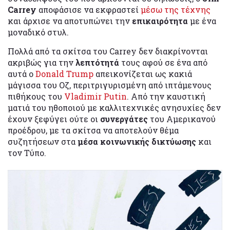
Carrey
αποφάσισε να εκφραστεί
μέσω της τέχνης
και άρχισε να αποτυπώνει την
επικαιρότητα
με ένα
μοναδικό στυλ.
Πολλά από τα σκίτσα του Carrey δεν διακρίνονται
ακριβώς για την
λεπτότητά
τους αφού σε ένα από
αυτά ο
Donald Trump
απεικονίζεται ως κακιά
μάγισσα του Οζ, περιτριγυρισμένη από ιπτάμενους
πιθήκους του
Vladimir Putin
. Από την καυστική
ματιά του ηθοποιού με καλλιτεχνικές ανησυχίες δεν
έχουν ξεφύγει ούτε οι
συνεργάτες
του Αμερικανού
προέδρου, με τα σκίτσα να αποτελούν θέμα
συζητήσεων στα
μέσα κοινωνικής δικτύωσης
και
τον Τύπο.