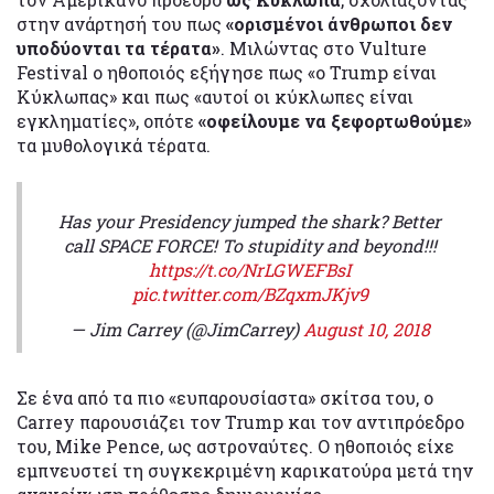
στην ανάρτησή του πως
«ορισμένοι άνθρωποι δεν
υποδύονται τα τέρατα»
. Μιλώντας στο Vulture
Festival ο ηθοποιός εξήγησε πως «ο Trump είναι
Κύκλωπας» και πως «αυτοί οι κύκλωπες είναι
εγκληματίες», οπότε
«οφείλουμε να ξεφορτωθούμε»
τα μυθολογικά τέρατα.
Has your Presidency jumped the shark? Better
call SPACE FORCE! To stupidity and beyond!!!
https://t.co/NrLGWEFBsI
pic.twitter.com/BZqxmJKjv9
— Jim Carrey (@JimCarrey)
August 10, 2018
Σε ένα από τα πιο «ευπαρουσίαστα» σκίτσα του, ο
Carrey παρουσιάζει τον Trump και τον αντιπρόεδρο
του, Mike Pence, ως αστροναύτες. Ο ηθοποιός είχε
εμπνευστεί τη συγκεκριμένη καρικατούρα μετά την