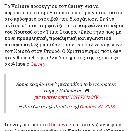
Το Vulture προσέγγισε τον Carrey για να
παρουσιάσει ορισμένα από τα αγαπημένα του σκίτσα
στο πρόσφατο φεστιβάλ που διοργάνωσε. Σε ένα
σκίτσο ο Trump εμφανίζεται να
καρφώνει τα χέρια
του Χριστού
στον Τίμιο Σταυρό. «Σκέφτηκα πως με
κάθε
προσβλητική, προκλητική και εγωιστικά
αυτάρεσκη
λέξη που έχει πει είναι σαν να καρφώνει
τον Χριστό στον Σταυρό. Ο Χριστιανισμός ποτέ δεν
ήταν θέμα ηθικής, αλλά διατήρησης της εξουσίας»
σχολίασε ο
Carrey
.
Some people aren’t pretending to be monsters.
Happy Halloween. 🎃
pic.twitter.com/UOH0V4zQfV
— Jim Carrey (@JimCarrey)
October 31, 2018
Για να γιορτάσει το
Halloween
ο Carrey ζωγράφισε
τον Αμερικάνο πρόεδρο
ως
Κύκλωπα
, σχολιάζοντας