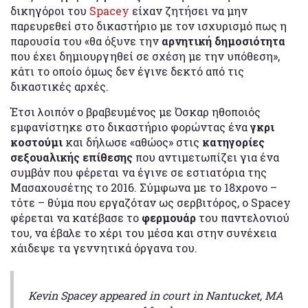
δικηγόροι του
Spacey
είχαν ζητήσει να μην
παρευρεθεί στο δικαστήριο με τον ισχυρισμό πως η
παρουσία του «θα όξυνε την
αρνητική δημοσιότητα
που έχει δημιουργηθεί σε σχέση με την υπόθεση»,
κάτι το οποίο όμως δεν έγινε δεκτό από τις
δικαστικές αρχές.
Έτσι λοιπόν ο βραβευμένος με Όσκαρ ηθοποιός
εμφανίστηκε στο δικαστήριο φορώντας ένα
γκρι
κοστούμι
και δήλωσε «αθώος» στις
κατηγορίες
σεξουαλικής επίθεσης
που αντιμετωπίζει για ένα
συμβάν που φέρεται να έγινε σε εστιατόρια της
Μασαχουσέτης το 2016. Σύμφωνα με το 18χρονο –
τότε – θύμα που εργαζόταν ως σερβιτόρος, ο Spacey
φέρεται να κατέβασε το
φερμουάρ
του παντελονιού
του, να έβαλε το χέρι του μέσα και στην συνέχεια
χάιδεψε τα γεννητικά όργανα του.
Kevin Spacey appeared in court in Nantucket, MA