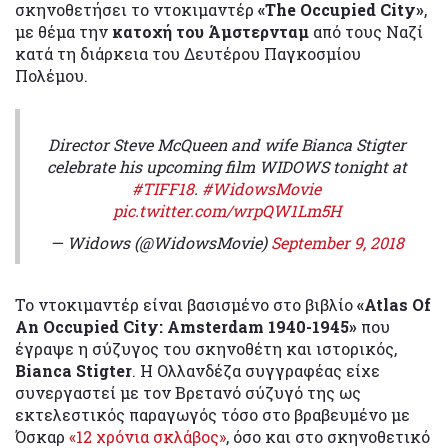
σκηνοθετήσει το ντοκιμαντέρ
«The Occupied City»
,
με θέμα την
κατοχή του Άμστερνταμ
από τους Ναζί
κατά τη διάρκεια του Δευτέρου Παγκοσμίου
Πολέμου.
Director Steve McQueen and wife Bianca Stigter
celebrate his upcoming film WIDOWS tonight at
#TIFF18
.
#WidowsMovie
pic.twitter.com/wrpQW1Lm5H
— Widows (@WidowsMovie)
September 9, 2018
Το ντοκιμαντέρ είναι βασισμένο στο βιβλίο
«Atlas Of
An Occupied City: Amsterdam 1940-1945»
που
έγραψε η σύζυγος του σκηνοθέτη και ιστορικός,
Bianca Stigter
. Η Ολλανδέζα συγγραφέας είχε
συνεργαστεί με τον Βρετανό σύζυγό της ως
εκτελεστικός παραγωγός τόσο στο βραβευμένο με
Όσκαρ
«12 χρόνια σκλάβος»
, όσο και στο σκηνοθετικό