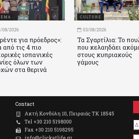
ΝΕΜΑ
CULTURE
/08/2026
03/08/2026
ρέντε για πρόεδρος»:
Τα Σγαρτίλια: Το που
 από τις 4 πιο
που κελαηδάει ακόμ
ορικές ισπανικές
στους κυπριακούς
νίες όλων των
γάμους
χών στα θερινά
Contact
Ακτή Κονδύλη 10, Πειραιάς ΤΚ 18545
Tel +30 210 5198000
Fax +30 210 5198295
info@clickatlife.gr