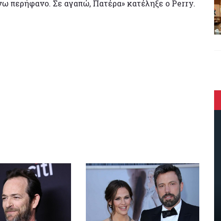
ω περήφανο. Σε αγαπώ, Πατέρα» κατέληξε ο Perry.