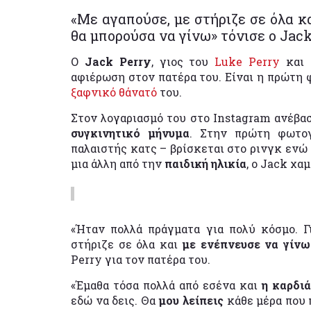
«Με αγαπούσε, με στήριζε σε όλα κ
θα μπορούσα να γίνω» τόνισε ο Jack
Ο
Jack Perry
, γιος του
Luke Perry
και
αφιέρωση στον πατέρα του. Είναι η πρώτη φ
ξαφνικό θάνατό
του.
Στον λογαριασμό του στο Instagram ανέβα
συγκινητικό μήνυμα
. Στην πρώτη φωτογ
παλαιστής κατς – βρίσκεται στο ρινγκ ενώ 
μια άλλη από την
παιδική ηλικία
, ο Jack χα
«Ήταν πολλά πράγματα για πολύ κόσμο. Γ
στήριζε σε όλα και
με ενέπνευσε να γίν
Perry για τον πατέρα του.
«Έμαθα τόσα πολλά από εσένα και
η καρδιά
εδώ να δεις. Θα
μου λείπεις
κάθε μέρα που