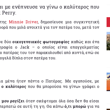
αι με ενέπνευσε να γίνω ο καλύτερος που
 Perry.
 της
Minnie Driver
, δημοσίευσε μια συγκινητική
ορά που μιλά ανοιχτά για τον πατέρα του, μετά τον
σε δύο
οικογενειακές φωτογραφίες
καθώς και ένα
ραφία ο Jack – ο οποίος είναι επαγγελματίας
ο πατέρας του τον παρακολουθεί από κοντά, ενώ σε
μογελά δίπλα στον πατέρα του.
ια μένα ήταν πάντα ο Πατέρας. Με αγαπούσε, με
ω ο καλύτερος
που θα μπορούσα να γίνω» γράφει ο
 μου ραγίζει
όταν σκέφτομαι όλα όσα δεν θα είσαι
 περπατώ σε αυτή τη γη. Θα κάνω
ό,τι μπορώ
για να