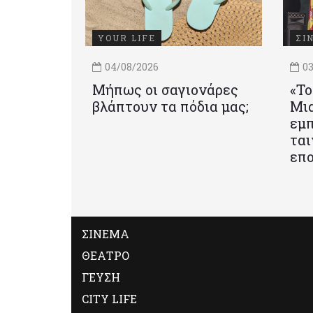
YOUR LIFE
ΣΙ
04/08/2026
03
Μήπως οι σαγιονάρες
«Το
βλάπτουν τα πόδια μας;
Mια
εμπ
ται
επο
ΣΙΝΕΜΑ
ΘΕΑΤΡΟ
ΓΕΥΣΗ
CITY LIFE