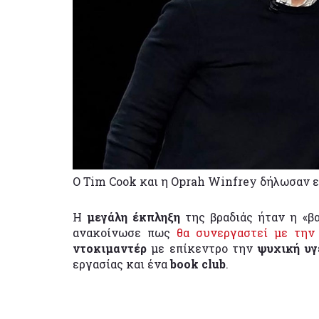
O Tim Cook και η Oprah Winfrey δήλωσαν ε
Η
μεγάλη έκπληξη
της βραδιάς ήταν η «β
ανακοίνωσε πως
θα συνεργαστεί με την
ντοκιμαντέρ
με επίκεντρο την
ψυχική υγ
εργασίας και ένα
book club
.