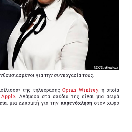
REX/Shutterstock
νθουσιασμένοι για την συνεργασία τους.
ασίλισσα» της τηλεόρασης
Oprah Winfrey
, η οποία
 Apple
. Ανάμεσα στα σχέδια της είναι μια σειρά
εία
, μια εκπομπή για την
παρενόχληση
στον χώρο