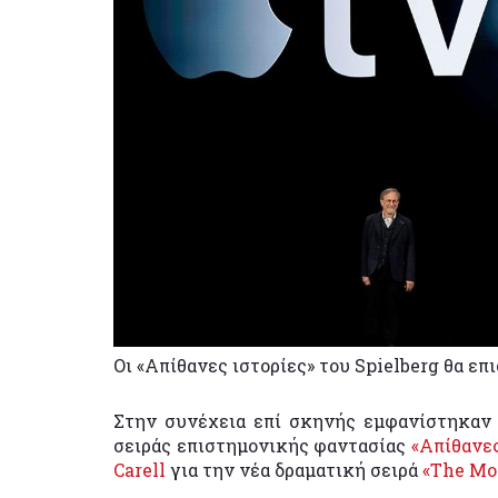
Οι «Απίθανες ιστορίες» του Spielberg θα ε
Στην συνέχεια επί σκηνής εμφανίστηκαν
σειράς επιστημονικής φαντασίας
«Απίθανες
Carell
για την νέα δραματική σειρά
«The Mo