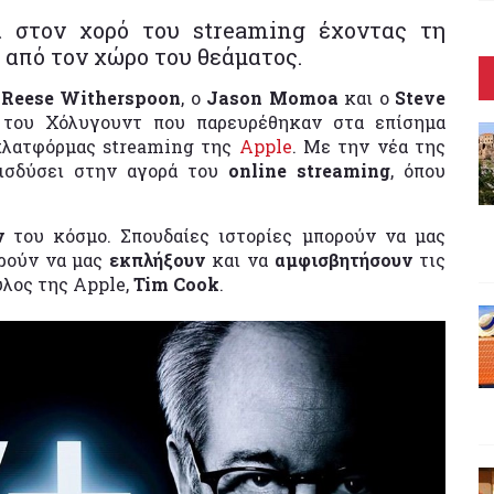
ι στον χορό του streaming έχοντας τη
από τον χώρο του θεάματος.
η
Reese Witherspoon
, ο
Jason Momoa
και ο
Steve
 του Χόλυγουντ που παρευρέθηκαν στα επίσημα
 πλατφόρμας streaming της
Apple
. Με την νέα της
εισδύσει στην αγορά του
online streaming
, όπου
υν
του κόσμο. Σπουδαίες ιστορίες μπορούν να μας
ρούν να μας
εκπλήξουν
και να
αμφισβητήσουν
τις
λος της Apple,
Tim Cook
.