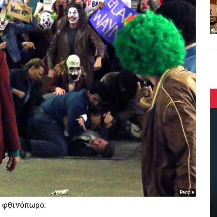
People
ο φθινόπωρο.