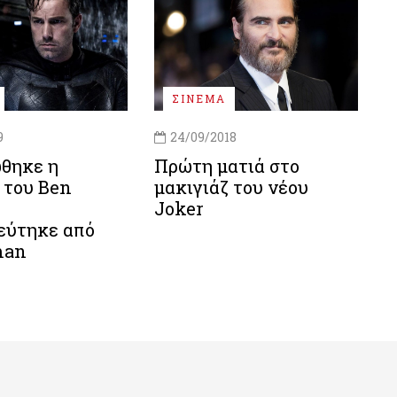
ΣΙΝΕΜΑ
9
24/09/2018
θηκε η
Πρώτη ματιά στο
 του Ben
μακιγιάζ του νέου
Joker
εύτηκε από
man