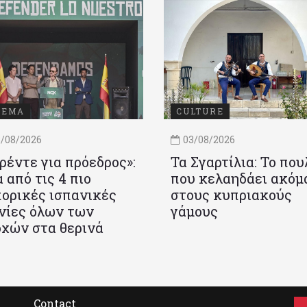
ΝΕΜΑ
CULTURE
/08/2026
03/08/2026
ρέντε για πρόεδρος»:
Τα Σγαρτίλια: Το που
 από τις 4 πιο
που κελαηδάει ακόμ
ορικές ισπανικές
στους κυπριακούς
νίες όλων των
γάμους
χών στα θερινά
Contact