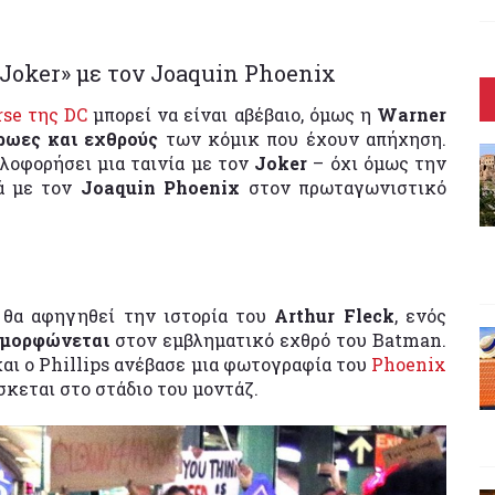
Joker» με τον Joaquin Phoenix
rse της DC
μπορεί να είναι αβέβαιο, όμως η
Warner
ρωες και εχθρούς
των κόμικ που έχουν απήχηση.
λοφορήσει μια ταινία με τον
Joker
– όχι όμως την
λά με τον
Joaquin Phoenix
στον πρωταγωνιστικό
θα αφηγηθεί την ιστορία του
Arthur Fleck
, ενός
αμορφώνεται
στον εμβληματικό εχθρό του Batman.
αι ο Phillips ανέβασε μια φωτογραφία του
Phoenix
σκεται στο στάδιο του μοντάζ.