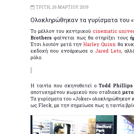
ΤΡΙΤΗ, 26 ΜΑΡΤΙΟΥ 2019
Ολοκληρώθηκαν τα γυρίσματα του «
Το μέλλον του κεντρικού
cinematic unive
Brothers
φαίνεται πως θα στηρίξει τους
ή
Έτσι λοιπόν μετά την
Harley Quinn
θα κυκ
εκδοχή που ενσάρκωσε ο
Jared Leto
, αλ
ρόλο.
Η ταινία που σκηνοθετεί ο
Todd Phillips
αποτυχημένου κωμικού που σταδιακά
μετ
Τα γυρίσματα του «Joker» ολοκληρώθηκαν κ
ως Fleck, με την σημείωσε πως η ταινία βρί