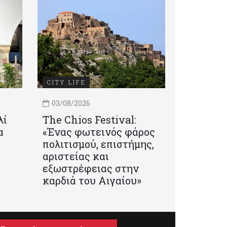
CITY LIFE
03/08/2026
λί
Τhe Chios Festival:
α
«Ένας φωτεινός φάρος
πολιτισμού, επιστήμης,
αριστείας και
εξωστρέφειας στην
καρδιά του Αιγαίου»