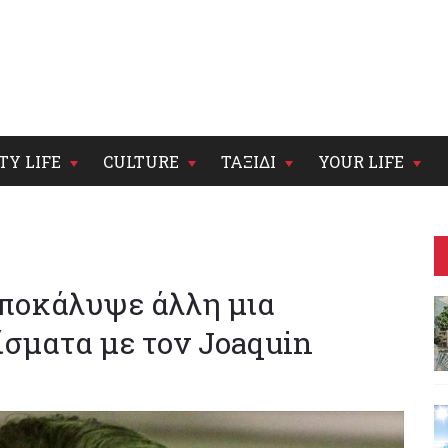
TY LIFE
CULTURE
ΤΑΞΙΔΙ
YOUR LIFE
αποκάλυψε άλλη μια
σματα με τον Joaquin