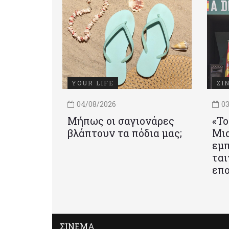
YOUR LIFE
ΣΙ
04/08/2026
03
Μήπως οι σαγιονάρες
«Το
βλάπτουν τα πόδια μας;
Mια
εμπ
ται
επο
ΣΙΝΕΜΑ