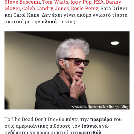
Steve Buscemi
,
Tom Waits
,
Iggy Pop
,
RZA
,
Danny
Glover
,
Caleb Landry Jones
,
Rosie Perez
, Sara Driver
και Carol Kane. Δεν έχει γίνει ακόμα γνωστό τίποτα
σχετικά με την
πλοκή
ταινίας.
WWD/REX/Shutterstock / Clint Spaulding
Το The Dead Don’t Die» θα κάνει την
πρεμιέρα
του
στις αμερικάνικες αίθουσες τον
Ιούνιο
, ενώ
ενδέχεται να παρουσιαστεί στο
φεστιβάλ