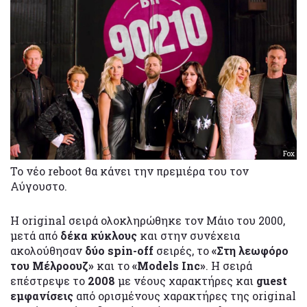
Fox
Το νέο reboot θα κάνει την πρεμιέρα του τον
Αύγουστο.
Η original σειρά ολοκληρώθηκε τον Μάιο του 2000,
μετά από
δέκα κύκλους
και στην συνέχεια
ακολούθησαν
δύο spin-off
σειρές, το
«Στη λεωφόρο
του Μέλροουζ»
και το
«Models Inc»
. Η σειρά
επέστρεψε το
2008
με νέους χαρακτήρες και
guest
εμφανίσεις
από ορισμένους χαρακτήρες της original