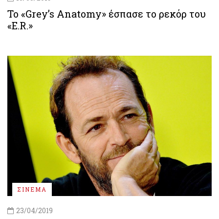
Το «Grey’s Anatomy» έσπασε το ρεκόρ του
«E.R.»
ΣΙΝΕΜΑ
23/04/2019