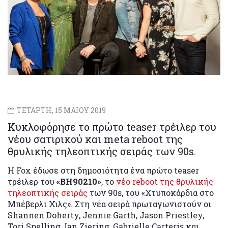
ΤΕΤΑΡΤΗ, 15 ΜΑΙΟΥ 2019
Κυκλοφόρησε το πρώτο teaser τρέιλερ του
νέου σατιρικού και meta reboot της
θρυλικής τηλεοπτικής σειράς των 90s.
Η Fox έδωσε στη δημοσιότητα ένα πρώτο teaser
τρέιλερ του
«BH90210»
, το
νέο reboot της θρυλικής
τηλεοπτικής σειράς
των 90s, του «Χτυποκάρδια στο
Μπέβερλι Χιλς». Στη νέα σειρά πρωταγωνιστούν οι
Shannen Doherty, Jennie Garth, Jason Priestley,
Tori Spelling, Ian Ziering, Gabrielle Carteris και