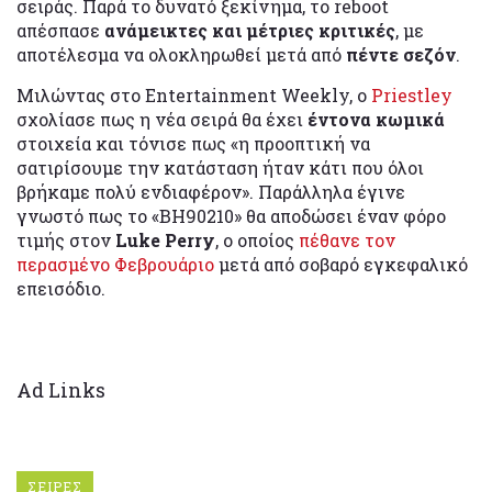
σειράς. Παρά το δυνατό ξεκίνημα, το reboot
απέσπασε
ανάμεικτες και μέτριες κριτικές
, με
αποτέλεσμα να ολοκληρωθεί μετά από
πέντε σεζόν
.
Μιλώντας στο Entertainment Weekly, ο
Priestley
σχολίασε πως η νέα σειρά θα έχει
έντονα κωμικά
στοιχεία και τόνισε πως «η προοπτική να
σατιρίσουμε την κατάσταση ήταν κάτι που όλοι
βρήκαμε πολύ ενδιαφέρον». Παράλληλα έγινε
γνωστό πως το «BH90210» θα αποδώσει έναν φόρο
τιμής στον
Luke Perry
, ο οποίος
πέθανε τον
περασμένο Φεβρουάριο
μετά από σοβαρό εγκεφαλικό
επεισόδιο.
Ad Links
ΣΕΙΡΕΣ