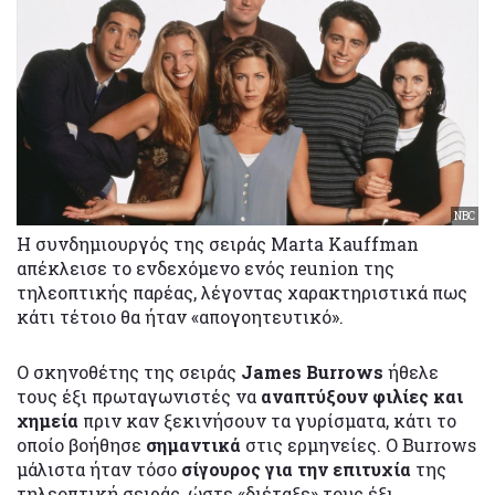
NBC
Η συνδημιουργός της σειράς Marta Kauffman
απέκλεισε το ενδεχόμενο ενός reunion της
τηλεοπτικής παρέας, λέγοντας χαρακτηριστικά πως
κάτι τέτοιο θα ήταν «απογοητευτικό».
Ο σκηνοθέτης της σειράς
James Burrows
ήθελε
τους έξι πρωταγωνιστές να
αναπτύξουν φιλίες και
χημεία
πριν καν ξεκινήσουν τα γυρίσματα, κάτι το
οποίο βοήθησε
σημαντικά
στις ερμηνείες. Ο Burrows
μάλιστα ήταν τόσο
σίγουρος για την επιτυχία
της
τηλεοπτική σειράς, ώστε «διέταξε» τους έξι