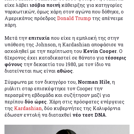
είχε λάβει
ισόβια ποινή
κάθειρξης για κατηγορίες
ναρκωτικών, όμως χάρη στον αγώνα που δόθηκε, ο
Αμερικάνος πρόεδρος
Donald Trump
της απένειμε
χάρη.
Μετά την
επιτυχία
που είχε η εμπλοκή της στην
υπόθεση της Johnson, η Kardashian αποφάσισε να
ασχοληθεί με την περίπτωση του
Kevin Cooper
. Ο
61χρονος έχει καταδικαστεί σε θάνατο για
τέσσερις
φόνους
την δεκαετία του 1980, με τον ίδιο να
διατείνεται πως είναι
αθώος
.
Σύμφωνα με τον δικηγόρο του,
Norman Hile
, η
ριάλιτι σταρ επισκέφτηκε τον Cooper την
περασμένη εβδομάδα και συζήτησαν μαζί για
περίπου
δύο ώρες
. Χάρη στις πρόσφατες ενέργειες
της
Kardashian
, δύο κυβερνήτες της Καλιφόρνια
έδωσαν εντολή να διαταχθεί
νέο τεστ DNA
.