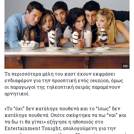
NBC
Τα περισσότερα μέλη του καστ έχουν εκφράσει
ενδιαφέρον για την προοπτική ενός reunion, όμως
οι παραγωγοί της τηλεοπτική σειράς παραμένουν
αρνητικοί.
«Το “όχι” δεν κατέληγε πουθενά και το “ίσως” δεν
κατέληγε πουθενά. Οπότε σκέφτηκα να πω “ναι” και
να δω τι θα γίνει» εξήγησε η ηθοποιός στο
Entertainment Tonight, απολογούμενη για την