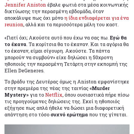
Jennifer Aniston
έβαλε φωτιά στα μέσα κοινωνικής
δικτύωσης την περασμένη εβδομάδα, όταν
αποκάλυψε πως όχι μόνο
η ίδια ενδιαφέρεται για ένα
reunion
, αλλά και τα περισσότερα μέλη του καστ.
«Γιατί όχι; Ακούστε αυτό που έχω να σας πω.
Εγώ θα
το έκανα
. Τα κορίτσια θα το έκαναν. Και τα αγόρια θα
το έκαναν, είμαι σίγουρη. Ακούστε. Τα πάντα
μπορούν να συμβούν» είχε δηλώσει η 50χρονη
ηθοποιός την περασμένη Τετάρτη στην εκπομπή της
Ellen DeGeneres.
Το βράδυ της Δευτέρας όμως η Aniston εμφανίστηκε
στην πρεμιέρα της νέας της ταινίας
«Murder
Mystery»
για το
Netflix
, όπου ουσιαστικά πήρε πίσω
τις προηγούμενες δηλώσεις της. Εκεί η ηθοποιός
εξήγησε πως απλά ήθελε να δώσει μια διαφορετική
απάντηση στο τόσο
συχνό ερώτημα
που της γίνεται.