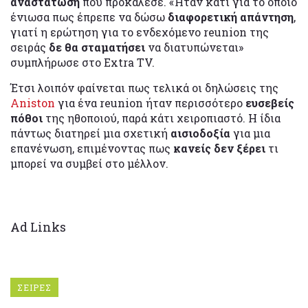
αναστάτωση
που προκάλεσε. «Ήταν κάτι για το οποίο
ένιωσα πως έπρεπε να δώσω
διαφορετική απάντηση
,
γιατί η ερώτηση για το ενδεχόμενο reunion της
σειράς
δε θα σταματήσει
να διατυπώνεται»
συμπλήρωσε στο Extra TV.
Έτσι λοιπόν φαίνεται πως τελικά οι δηλώσεις της
Aniston
για ένα reunion ήταν περισσότερο
ευσεβείς
πόθοι
της ηθοποιού, παρά κάτι χειροπιαστό. Η ίδια
πάντως διατηρεί μια σχετική
αισιοδοξία
για μια
επανένωση, επιμένοντας πως
κανείς δεν ξέρει
τι
μπορεί να συμβεί στο μέλλον.
Ad Links
ΣΕΙΡΕΣ