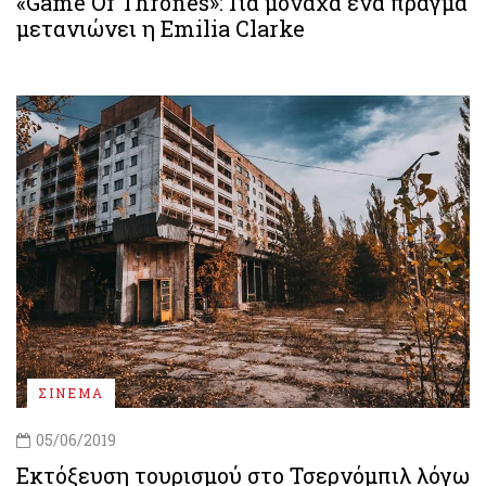
«Game Of Thrones»: Για μονάχα ένα πράγμα
μετανιώνει η Emilia Clarke
ΣΙΝΕΜΑ
05/06/2019
Εκτόξευση τουρισμού στο Τσερνόμπιλ λόγω