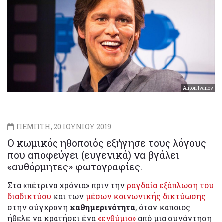
Anton Ivanov
ΠΕΜΠΤΗ, 20 ΙΟΥΝΙΟΥ 2019
Ο κωμικός ηθοποιός εξήγησε τους λόγους
που αποφεύγει (ευγενικά) να βγάλει
«αυθόρμητες» φωτογραφίες.
Στα «πέτρινα χρόνια» πριν την
ραγδαία εξάπλωση του
διαδικτύου
και των
μέσων κοινωνικής δικτύωσης
στην σύγχρονη
καθημερινότητα
, όταν κάποιος
ήθελε να κρατήσει ένα
«ενθύμιο»
από μια συνάντηση