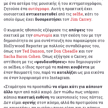
με ένα αστέρα της μουσικής ή του κινηματογράφου,
ζητούσε ένα
αυτόγραφο
. Αυτή η πρακτική έχει
ουσιαστικά
αντικατασταθεί
από τις
selfie
, κάτι το
οποίο όμως έχει
δυσαρεστήσει
τον
Jim Carrey
.
Ο κωμικός ηθοποιός εξέφρασε τις
απόψεις
του
σχετικά με την
ανωνυμία
και την σχέση του με την
δημοσιότητα σε μια συνέντευξη που παραχώρησε στο
Hollywood Reporter με πολλούς συναδέλφους του,
όπως τον
Ted Danson
, τον
Don Cheadle
και τον
Sacha Baron Cohen
. Όπως εξήγησε ο Carrey, σε
αντίθεση με τις
«ψευδαισθήσεις»
που δημιουργούν
οι selfies, ο ίδιος προτιμά να
πιάνει κουβέντα
με
έναν θαυμαστή του, παρά να
καταλήξει
ως μια εικόνα
σε έναν λογαριασμό στο Instagram.
«Σταμάτησα να προσπαθώ
να είμαι κάτι για κάποιον
άλλο
πριν από πολύ καιρό. Δεν νιώθω πως υπάρχει
κάποια
πιεστική ευθύνη
να ικανοποιείς τους πάντες.
Δεν είμαι
αγενής
στον κόσμο, αλλά θα προτιμούσα να
σε χαιρετήσω, να ρωτήσω ποιος είσαι και τι κάνεις