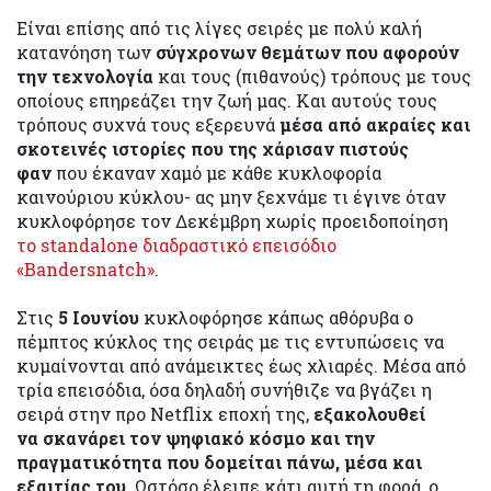
Είναι επίσης από τις λίγες σειρές με πολύ καλή
κατανόηση των
σύγχρονων θεμάτων που αφορούν
την τεχνολογία
και τους (πιθανούς) τρόπους με τους
οποίους επηρεάζει την ζωή μας. Και αυτούς τους
τρόπους συχνά τους εξερευνά
μέσα από ακραίες και
σκοτεινές ιστορίες που της χάρισαν πιστούς
φαν
που έκαναν χαμό με κάθε κυκλοφορία
καινούριου κύκλου- ας μην ξεχνάμε τι έγινε όταν
κυκλοφόρησε τον Δεκέμβρη χωρίς προειδοποίηση
το standalone διαδραστικό επεισόδιο
«Bandersnatch»
.
Στις
5 Ιουνίου
κυκλοφόρησε κάπως αθόρυβα ο
πέμπτος κύκλος της σειράς με τις εντυπώσεις να
κυμαίνονται από ανάμεικτες έως χλιαρές. Μέσα από
τρία επεισόδια, όσα δηλαδή συνήθιζε να βγάζει η
σειρά στην προ Netflix εποχή της,
εξακολουθεί
να σκανάρει τον ψηφιακό κόσμο και την
πραγματικότητα που δομείται πάνω, μέσα και
εξαιτίας του
. Ωστόσο έλειπε κάτι αυτή τη φορά, ο