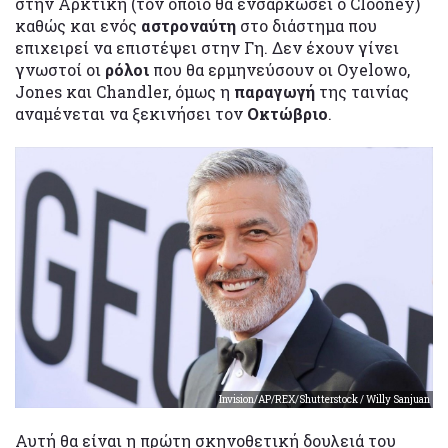
στην Αρκτική (τον οποίο θα ενσαρκώσει ο Clooney)
καθώς και ενός
αστροναύτη
στο διάστημα που
επιχειρεί να επιστέψει στην Γη. Δεν έχουν γίνει
γνωστοί οι
ρόλοι
που θα ερμηνεύσουν οι Oyelowo,
Jones και Chandler, όμως η
παραγωγή
της ταινίας
αναμένεται να ξεκινήσει τον
Οκτώβριο
.
Invision/AP/REX/Shutterstock / Willy Sanjuan
Αυτή θα είναι η πρώτη σκηνοθετική δουλειά του