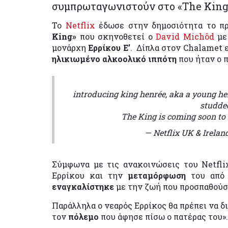
συμπρωταγωνιστούν στο «The King»
Το
Netflix
έδωσε στην δημοσιότητα το 
King»
που σκηνοθετεί ο
David Michôd
με
μονάρχη
Ερρίκου Ε’
. Δίπλα στον Chalamet 
ηλικιωμένο αλκοολικό ιππότη
που ήταν ο 
introducing king henrée, aka a young he
studded
The King is coming soon to 
— Netflix UK & Irela
Σύμφωνα με τις ανακοινώσεις του Netfli
Ερρίκου και την
μεταμόρφωση
του από
εναγκαλίστηκε
με την ζωή που προσπαθού
Παράλληλα ο νεαρός Ερρίκος θα πρέπει να δ
τον
πόλεμο
που άφησε πίσω ο πατέρας του».