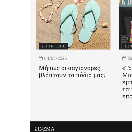
YOUR LIFE
ΣΙ
04/08/2026
03
Μήπως οι σαγιονάρες
«Το
βλάπτουν τα πόδια μας;
Mια
εμπ
ται
επο
ΣΙΝΕΜΑ