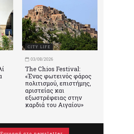
CITY LIFE
03/08/2026
λί
Τhe Chios Festival:
α
«Ένας φωτεινός φάρος
πολιτισμού, επιστήμης,
αριστείας και
εξωστρέφειας στην
καρδιά του Αιγαίου»
Εγγραφή στο newsletter