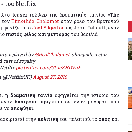
 του Netflix.
πρώτο
teaser
τρέιλερ της δραματικής ταινίας
«The
 τον
Timothée Chalamet
στον ρόλο του Βρετανού
εμφανίζεται ο
Joel Edgerton
ως John Falstaff, έναν
πιο
πιστός φίλος και μέντορας
του βασιλιά.
nry v played by
@RealChalamet
, alongside a star-
 cast of royalty
Netflix
pic.twitter.com/GtneXHIWnF
nd (@NetflixUK)
August 27, 2019
x, η
δραματική ταινία
αφηγείται την ιστορία του
 έναν
δύστροπο πρίγκιπα
σε έναν μονάρχη που
σε να
αποφύγει
.
ιαχειριστεί «την
πολιτική
του παλατιού, το
χάος
και