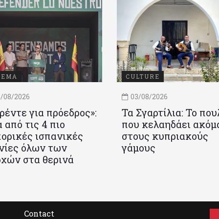
ΝΕΜΑ
CULTURE
/08/2026
03/08/2026
ρέντε για πρόεδρος»:
Τα Σγαρτίλια: Το που
 από τις 4 πιο
που κελαηδάει ακόμ
ορικές ισπανικές
στους κυπριακούς
νίες όλων των
γάμους
χών στα θερινά
Contact