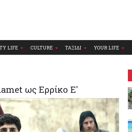
TY LIFE
CULTURE
ΤΑΞΙΔΙ
YOUR LIFE
lamet ως Ερρίκο Ε'