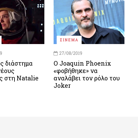
ΣΙΝΕΜΑ
9
27/08/2019
ς διάστημα
Ο Joaquin Phoenix
νέους
«φοβήθηκε» να
ς στη Natalie
αναλάβει τον ρόλο του
Joker