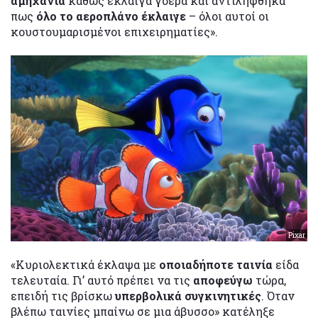
αμηχανία
καθώς έκλαιγα γοερά και αντιλήφθηκα
πως
όλο το αεροπλάνο έκλαιγε
– όλοι αυτοί οι
κουστουμαρισμένοι επιχειρηματίες».
Pixar
«Κυριολεκτικά έκλαψα με
οποιαδήποτε ταινία
είδα
τελευταία. Γι’ αυτό πρέπει να τις
αποφεύγω
τώρα,
επειδή τις βρίσκω
υπερβολικά συγκινητικές
. Όταν
βλέπω ταινίες μπαίνω σε μια άβυσσο» κατέληξε