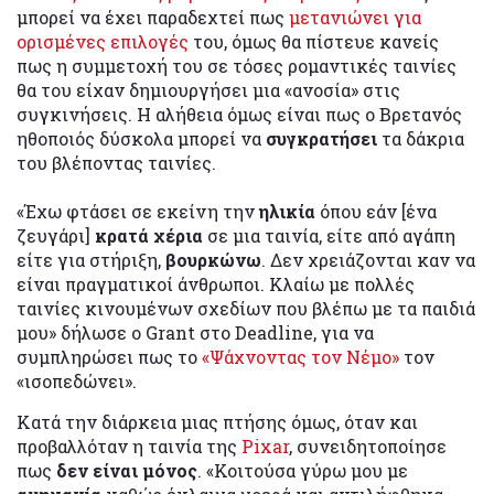
μπορεί να έχει παραδεχτεί πως
μετανιώνει για
ορισμένες επιλογές
του, όμως θα πίστευε κανείς
πως η συμμετοχή του σε τόσες ρομαντικές ταινίες
θα του είχαν δημιουργήσει μια «ανοσία» στις
συγκινήσεις. Η αλήθεια όμως είναι πως ο Βρετανός
ηθοποιός δύσκολα μπορεί να
συγκρατήσει
τα δάκρια
του βλέποντας ταινίες.
«Έχω φτάσει σε εκείνη την
ηλικία
όπου εάν [ένα
ζευγάρι]
κρατά χέρια
σε μια ταινία, είτε από αγάπη
είτε για στήριξη,
βουρκώνω
. Δεν χρειάζονται καν να
είναι πραγματικοί άνθρωποι. Κλαίω με πολλές
ταινίες κινουμένων σχεδίων που βλέπω με τα παιδιά
μου» δήλωσε ο Grant στο Deadline, για να
συμπληρώσει πως το
«Ψάχνοντας τον Νέμο»
τον
«ισοπεδώνει».
Κατά την διάρκεια μιας πτήσης όμως, όταν και
προβαλλόταν η ταινία της
Pixar
, συνειδητοποίησε
πως
δεν είναι μόνος
. «Κοιτούσα γύρω μου με