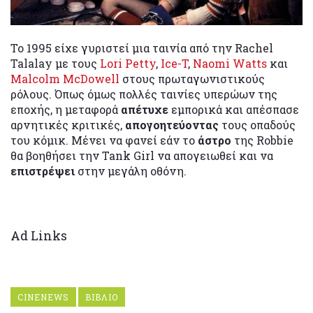
Το 1995 είχε γυριστεί μια ταινία από την Rachel
Talalay με τους
Lori Petty
,
Ice-T
,
Naomi Watts
και
Malcolm McDowell
στους πρωταγωνιστικούς
ρόλους. Όπως όμως πολλές ταινίες υπερώων της
εποχής, η μεταφορά
απέτυχε
εμπορικά και απέσπασε
αρνητικές κριτικές,
απογοητεύοντας
τους οπαδούς
του κόμικ. Μένει να φανεί εάν το
άστρο
της Robbie
θα βοηθήσει την Tank Girl να απογειωθεί και να
επιστρέψει
στην μεγάλη οθόνη.
Ad Links
CINENEWS
ΒΙΒΛΙΟ