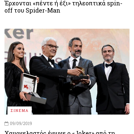
Έρχονται «πέντε ή έξι» τηλεοπτικά spin-
off του Spider-Man
ΣΙΝΕΜΑ
09/09/2019
Χαμογελαστός έφυγε ο «Joker» από τη