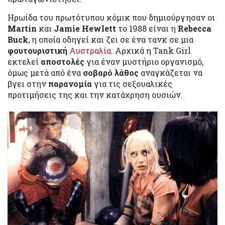
Ηρωίδα του πρωτότυπου κόμικ που δημιούργησαν οι
Martin
και
Jamie Hewlett
το 1988 είναι η
Rebecca
Buck
, η οποία οδηγεί και ζει σε ένα τανκ σε μια
φουτουριστική
Αυστραλία
. Αρχικά η Tank Girl
εκτελεί
αποστολές
για έναν μυστήριο οργανισμό,
όμως μετά από ένα
σοβαρό λάθος
αναγκάζεται να
βγει στην
παρανομία
για τις σεξουαλικές
προτιμήσεις της και την κατάχρηση ουσιών.