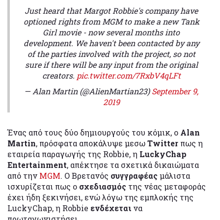
Just heard that Margot Robbie's company have
optioned rights from MGM to make a new Tank
Girl movie - now several months into
development. We haven't been contacted by any
of the parties involved with the project, so not
sure if there will be any input from the original
creators.
pic.twitter.com/7RxbV4qLFt
— Alan Martin (@AlienMartian23)
September 9,
2019
Ένας από τους δύο δημιουργούς του κόμικ, ο
Alan
Martin
, πρόσφατα αποκάλυψε μεσω
Twitter
πως η
εταιρεία παραγωγής της Robbie, η
LuckyChap
Entertainment
, απέκτησε τα σχετικά δικαιώματα
από την
MGM
. Ο Βρετανός
συγγραφέας
μάλιστα
ισχυρίζεται πως ο
σχεδιασμός
της νέας μεταφοράς
έχει ήδη ξεκινήσει, ενώ λόγω της εμπλοκής της
LuckyChap, η Robbie
ενδέχεται
να
πρωταγωνιστήσει.