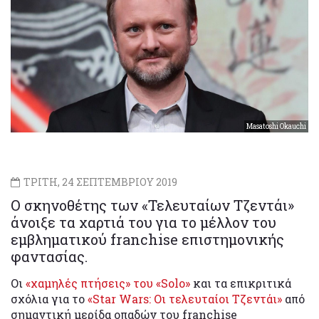
Masatoshi Okauchi
ΤΡΙΤΗ, 24 ΣΕΠΤΕΜΒΡΙΟΥ 2019
Ο σκηνοθέτης των «Τελευταίων Τζεντάι»
άνοιξε τα χαρτιά του για το μέλλον του
εμβληματικού franchise επιστημονικής
φαντασίας.
Οι
«χαμηλές πτήσεις» του «Solo»
και τα επικριτικά
σχόλια για το
«Star Wars: Οι τελευταίοι Τζεντάι»
από
σημαντική μερίδα οπαδών του franchise