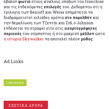
έβαλαν
φωτιά
στους κύκλους οπαδών του franchise
και τις ενδεχόμενες
επιλογές
του. Δεδομένου ότι η
τριλογία των Benioff και Weiss αναμένεται να
διαδραματιστεί χιλιάδες χρόνια
στο παρελθόν
και
την θεμελίωση των Τζεντάι και Σιθ, ο Johnson
ενδέχεται να στραφεί είτε στις
αχαρτογράφητες
περιοχές
του σύμπαντος ή στο μακρινό
μέλλον
ώστε
η ιστορία Skywalker
να αποτελεί πλέον
μύθος
.
Ad Links
CINENEWS
ΣΧΕΤΙΚΑ ΑΡΘΡΑ