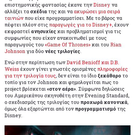
επιστημονικής φαντασίας έκανε την
Disney
να
αλλάξει τα
σχέδια
της και να
ακυρώσει μια σειρά
ταινιών
που είχε προγραμματίσει. Με το βάρος να
πέφτει πλέον στις
παραγωγές για το Disney+
, έχουν
εκφραστεί
ανησυχίες
και προβληματισμοί για τις
συμφωνίες που είχαν ανακοινωθεί με τους
παραγωγούς του
«Game Of Thrones»
και του
Rian
Johnson
για δύο
νέες τριλογίες
.
Ενώ στην περίπτωση των
David Benioff και D.B.
Weiss
έχουν γίνει γνωστές ορισμένες
πληροφορίες
για την τριλογία τους
, δεν είναι το ίδιο
ξεκάθαρο
το
τοπίο για τον Johnson και φημολογείται πως το
project βρίσκεται
«στον αέρα»
. Σύμφωνα δηλώσεις
του Αμερικάνου σκηνοθέτη στην Evening Standard,
ο σχεδιασμός της τριλογίας του
προχωρά κανονικά
,
όμως όλα εξαρτώνται από τον
προγραμματισμό
της
Disney.