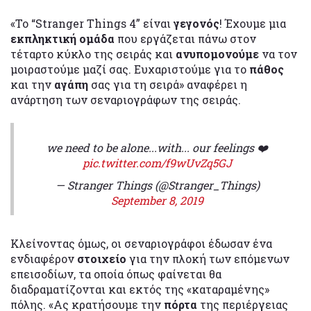
«Το “Stranger Things 4” είναι
γεγονός
! Έχουμε μια
εκπληκτική ομάδα
που εργάζεται πάνω στον
τέταρτο κύκλο της σειράς και
ανυπομονούμε
να τον
μοιραστούμε μαζί σας. Ευχαριστούμε για το
πάθος
και την
αγάπη
σας για τη σειρά» αναφέρει η
ανάρτηση των σεναριογράφων της σειράς.
we need to be alone...with... our feelings ❤️
pic.twitter.com/f9wUvZq5GJ
— Stranger Things (@Stranger_Things)
September 8, 2019
Κλείνοντας όμως, οι σεναριογράφοι έδωσαν ένα
ενδιαφέρον
στοιχείο
για την πλοκή των επόμενων
επεισοδίων, τα οποία όπως φαίνεται θα
διαδραματίζονται και εκτός
της «καταραμένης»
πόλης. «Ας κρατήσουμε την
πόρτα
της περιέργειας