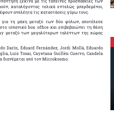
υνάντηση ξεκινά με τις ταπεινές προσπάθειες των
ούν, καταλήγοντας τελικά εντελώς μπερδεμένοι,
ρέφουν ανελέητα τις καταστάσεις γύρω τους.
 για τη μάχη μεταξύ των δύο φύλων, αποτέλεσε
το ισπανικό box office και επιβεβαιώνει τη θέση
Gay μεταξύ των μεγαλύτερων ταλέντων της χώρας
do Darín, Eduard Fernández, Jordi Mollà, Eduardo
glia, Luis Tosar, Cayetana Guillén Cuervo, Candela
ία διανέμεται από τον Microkosmo.