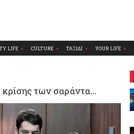
TY LIFE
CULTURE
ΤΑΞΙΔΙ
YOUR LIFE
 κρίσης των σαράντα...