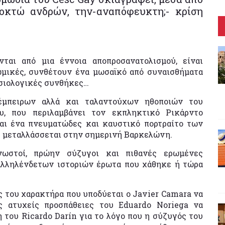
 οκτώ ανδρών, την-αναπόφευκτη;- κρίση
νται από μια έννοια αποπροσανατολισμού, είναι
ωμικές, συνθέτουν ένα μωσαϊκό από συναισθήματα
σιολογικές συνθήκες…
 έμπειρων αλλά και ταλαντούχων ηθοποιών του
υ, που περιλαμβάνει τον εκπληκτικό Ρικάρντο
ναι ένα πνευματώδες και καυστικό πορτραίτο των
υ μεταλλάσσεται στην σημερινή Βαρκελώνη.
νωστοί, πρώην σύζυγοι και πιθανές ερωμένες
 αλληλένδετων ιστοριών έρωτα που χάθηκε ή τώρα
ες του χαρακτήρα που υποδύεται ο Javier Camara να
ς ατυχείς προσπάθειες του Eduardo Noriega να
 του Ricardo Darín για το λόγο που η σύζυγός του