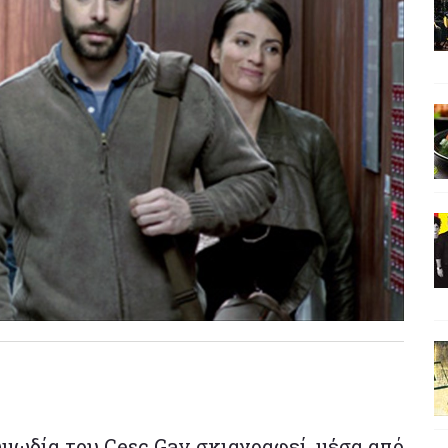
ωδία του Cesc Gay σκιαγραφεί, μέσα από