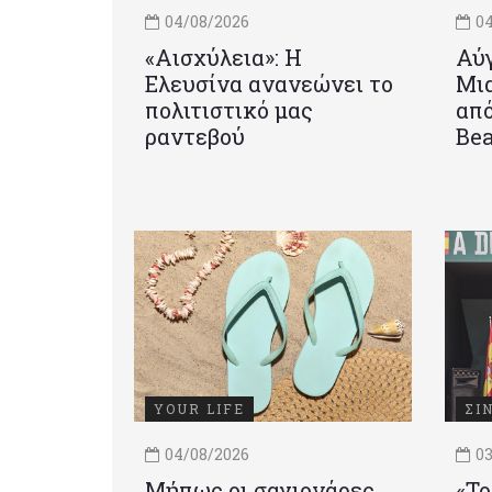
04/08/2026
04
«Αισχύλεια»: Η
Αύγ
Ελευσίνα ανανεώνει το
Μια
πολιτιστικό μας
από
ραντεβού
Be
YOUR LIFE
ΣΙ
04/08/2026
03
Μήπως οι σαγιονάρες
«Το