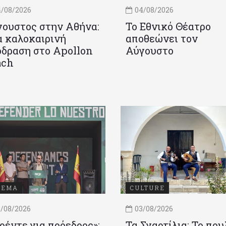
/08/2026
04/08/2026
ουστος στην Αθήνα:
Το Εθνικό Θέατρο
 καλοκαιρινή
αποθεώνει τον
δραση στο Apollon
Αύγουστο
ach
ΝΕΜΑ
CULTURE
/08/2026
03/08/2026
ρέντε για πρόεδρος»:
Τα Σγαρτίλια: Το που