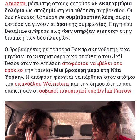
Amazon
, μέσω της οποίας ζητούσε
68 εκατομμύρια
δολάρια
ως αποζημίωση για αθέτηση συμβολαίου. Οι
δύο πλευρές έφτασαν σε
συμβιβαστική λύση
, χωρίς
ωστόσο να γίνουν οι
όροι
της συμφωνίας. Πηγή του
Deadline ανέφερε πως
«δεν υπήρξαν νικητές»
στην
διαμάχη των δύο πλευρών.
Ο βραβευμένος με τέσσερα Όσκαρ σκηνοθέτης είχε
μηνύσει το κινηματογραφικό στούντιο του Jeff
Bezos όταν το Amazon
αποφάσισε να «βάλει στο
αρχείο»
την ταινία
«Μια βροχερή μέρα στη Νέα
Υόρκη»
. Η απόφαση φέρεται να πάρθηκε στον απόηχο
του
σκανδάλου Weinstein
και την δημοσιότητα που
απέκτησαν οι
σοβαροί ισχυρισμοί της Dylan Farrow
.