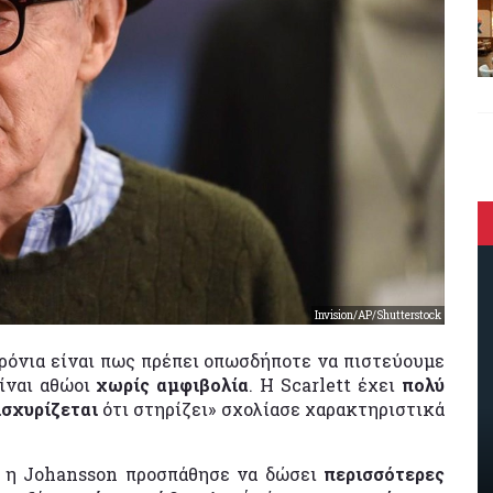
Invision/AP/Shutterstock
χρόνια είναι πως πρέπει οπωσδήποτε να πιστεύουμε
είναι αθώοι
χωρίς αμφιβολία
. Η Scarlett έχει
πολύ
ισχυρίζεται
ότι στηρίζει» σχολίασε χαρακτηριστικά
ir η Johansson προσπάθησε να δώσει
περισσότερες