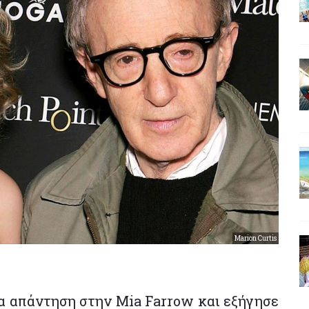
Marion Curtis
ια απάντηση στην Mia Farrow και εξήγησε