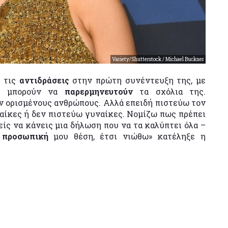
Variety/Shutterstock / Michael Buckner
α τις
αντιδράσεις
στην πρώτη συνέντευξη της, με
ς μπορούν να
παρερμηνευτούν
τα σχόλια της.
 ορισμένους ανθρώπους. Αλλά επειδή πιστεύω τον
ναίκες ή δεν πιστεύω γυναίκες. Νομίζω πως πρέπει
είς να κάνεις μια δήλωση που να τα καλύπτει όλα –
η
προσωπική
μου θέση, έτσι νιώθω» κατέληξε η