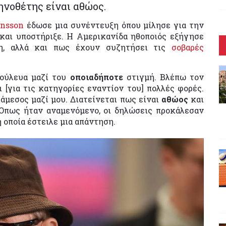
ηνοθέτης είναι αθώος.
ansson
έδωσε μια συνέντευξη όπου μίλησε για την
ο και υποστήριξε. Η Αμερικανίδα ηθοποιός εξήγησε
η, αλλά και πως έχουν συζητήσει τις
σοβαρές
δούλευα μαζί του
οποιαδήποτε
στιγμή. Βλέπω τον
[για τις κατηγορίες εναντίον του] πολλές φορές.
 άμεσος μαζί μου. Διατείνεται πως είναι
αθώος
και
 Όπως ήταν αναμενόμενο, οι δηλώσεις προκάλεσαν
 η οποία έστειλε μια απάντηση.