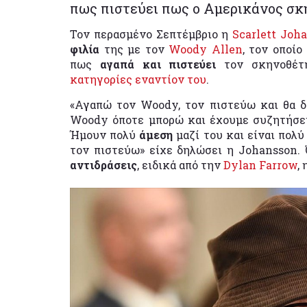
πως πιστεύει πως ο Αμερικάνος σκ
Τον περασμένο Σεπτέμβριο η
Scarlett Joh
φιλία
της με τον
Woody Allen
, τον οποί
πως
αγαπά και πιστεύει
τον σκηνοθέτ
κατηγορίες εναντίον του
.
«Αγαπώ τον Woody, τον πιστεύω και θα 
Woody όποτε μπορώ και έχουμε συζητήσει 
Ήμουν πολύ
άμεση
μαζί του και είναι πολύ
τον πιστεύω» είχε δηλώσει η Johansson.
αντιδράσεις
, ειδικά από την
Dylan Farrow
,