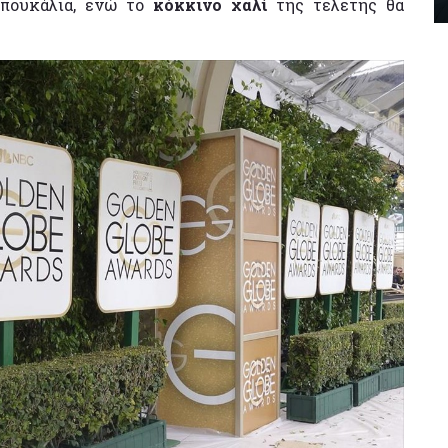
πουκάλια, ενώ το
κόκκινο χαλί
της τελετής θα