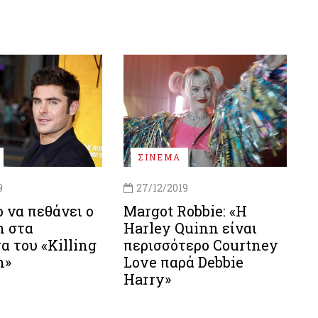
ΣΙΝΕΜΑ
9
27/12/2019
 να πεθάνει ο
Margot Robbie: «Η
n στα
Harley Quinn είναι
α του «Killing
περισσότερο Courtney
n»
Love παρά Debbie
Harry»