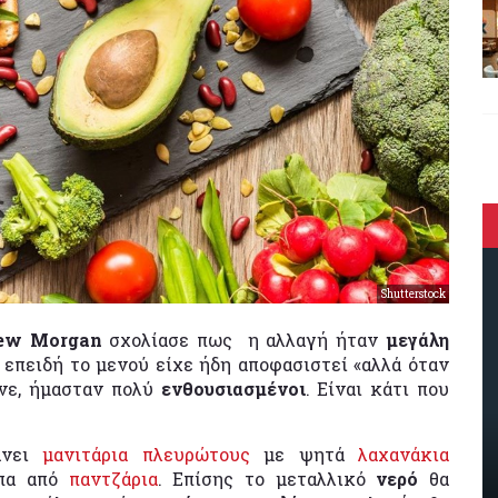
Shutterstock
ew Morgan
σχολίασε πως η αλλαγή ήταν
μεγάλη
επειδή το μενού είχε ήδη αποφασιστεί «αλλά όταν
νε, ήμασταν πολύ
ενθουσιασμένοι
. Είναι κάτι που
άνει
μανιτάρια πλευρώτους
με ψητά
λαχανάκια
ύπα από
παντζάρια
. Επίσης το μεταλλικό
νερό
θα