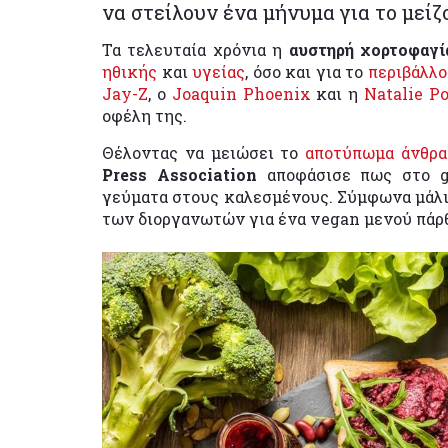
να στείλουν ένα μήνυμα για το μείζ
Τα τελευταία χρόνια η
αυστηρή χορτοφαγί
ηθικής
και
υγείας
, όσο και για το
περιβάλλο
Jay-Z
, ο
Joaquin Phoenix
και η
Natalie P
οφέλη της.
Θέλοντας να μειώσει το
αποτύπωμα άνθρ
Press Association
αποφάσισε πως στο g
γεύματα στους καλεσμένους. Σύμφωνα μάλι
των διοργανωτών για ένα vegan μενού πάρθ