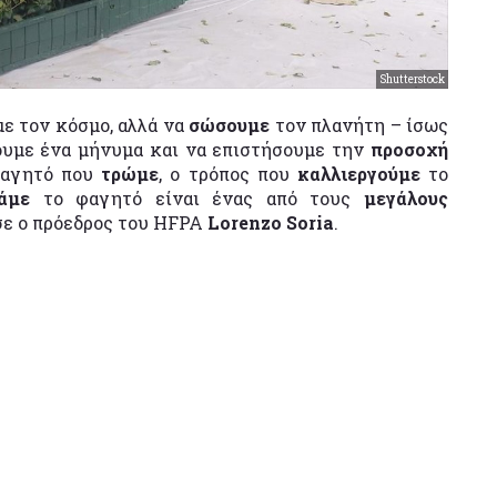
Shutterstock
με τον κόσμο, αλλά να
σώσουμε
τον πλανήτη – ίσως
ουμε ένα μήνυμα και να επιστήσουμε την
προσοχή
 φαγητό που
τρώμε
, ο τρόπος που
καλλιεργούμε
το
τάμε
το φαγητό είναι ένας από τους
μεγάλους
σε ο πρόεδρος του HFPA
Lorenzo Soria
.