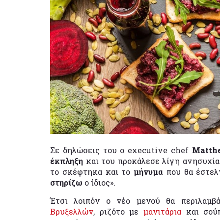
Σε δηλώσεις του ο executive chef
Matth
έκπληξη
και του προκάλεσε λίγη ανησυχία 
το σκέφτηκα και το
μήνυμα
που θα έστελ
στηρίζω
ο ίδιος».
Έτσι λοιπόν ο νέο μενού θα περιλαμβ
Βρυξελλών
, ριζότο με
μανιτάρια
και σο