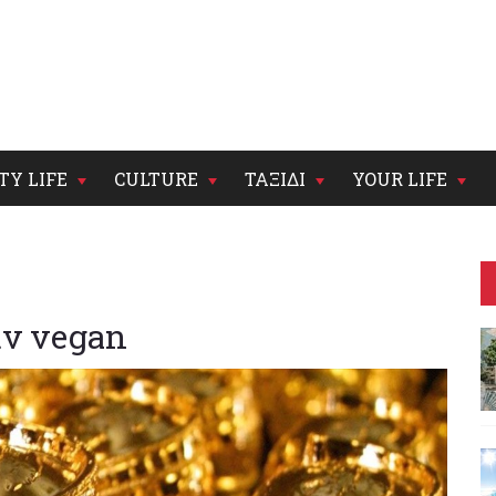
TY LIFE
CULTURE
ΤΑΞΙΔΙ
YOUR LIFE
αν vegan