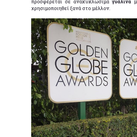
προσφέρεται σε ανακυκλώσιμα
γυάλινα
μ
χρησιμοποιηθεί ξανά στο μέλλον.