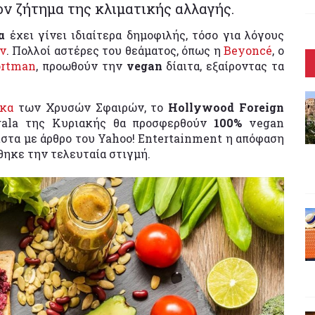
ον ζήτημα της κλιματικής αλλαγής.
α
έχει γίνει ιδιαίτερα δημοφιλής, τόσο για λόγους
ν
. Πολλοί αστέρες του θεάματος, όπως η
Beyoncé
, ο
ortman
, προωθούν την
vegan
δίαιτα, εξαίροντας τα
ακα
των Χρυσών Σφαιρών, το
Hollywood Foreign
ala της Κυριακής θα προσφερθούν
100%
vegan
στα με άρθρο του Yahoo! Entertainment η απόφαση
ηκε την τελευταία στιγμή.