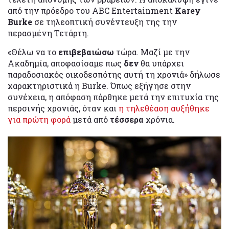
από την πρόεδρο του ABC Entertainment
Karey
Burke
σε τηλεοπτική συνέντευξη της την
περασμένη Τετάρτη.
«Θέλω να το
επιβεβαιώσω
τώρα. Μαζί με την
Ακαδημία, αποφασίσαμε πως
δεν
θα υπάρχει
παραδοσιακός οικοδεσπότης αυτή τη χρονιά» δήλωσε
χαρακτηριστικά η Burke. Όπως εξήγησε στην
συνέχεια, η απόφαση πάρθηκε μετά την επιτυχία της
περσινής χρονιάς, όταν και
η τηλεθέαση αυξήθηκε
για πρώτη φορά
μετά από
τέσσερα
χρόνια.