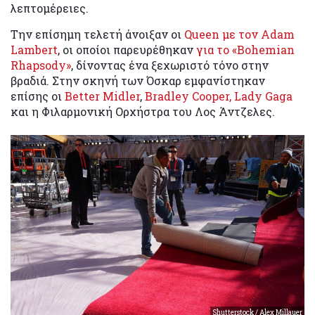
λεπτομέρειες.
Την επίσημη τελετή άνοιξαν οι
Queen με τον Adam
Lambert
, οι οποίοι παρευρέθηκαν
για το «Bohemian
Rhapsody»
, δίνοντας ένα ξεχωριστό τόνο στην
βραδιά. Στην σκηνή των Όσκαρ εμφανίστηκαν
επίσης οι
Better Midler
,
Bradley Cooper, Lady Gaga
και η Φιλαρμονική Ορχήστρα του Λος Άντζελες.
Shutterstock / Alex Millauer