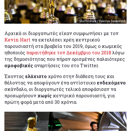
Shutterstock / Valeriya Zankovych
Αρχικά οι διοργανωτές είχαν συμφωνήσει με τον
Kevin Hart
να εκτελέσει χρέη κεντρικού
παρουσιαστή στα βραβεία του 2019, όμως ο κωμικός
ηθοποιός
παραιτήθηκε τον Δεκέμβριο του 2018
λόγω
της δημοσιότητας που πήραν ορισμένες παλαιότερες
ομοφοβικές
αναρτήσεις του στο Twitter.
Έχοντας
ελάχιστο
χρόνο στην διάθεση τους και
θέλοντας να αποφύγουν ένα αντίστοιχο
ενδεχόμενο
σκάνδαλο, οι διοργανωτές τελικά αποφάσισαν να
προχωρήσουν
χωρίς
κεντρικό παρουσιαστή, για
πρώτη φορά μετά από 30 χρόνια.