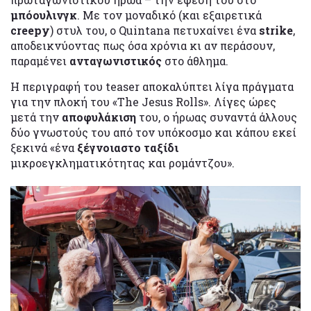
μπόουλινγκ
. Με τον μοναδικό (και εξαιρετικά
creepy
) στυλ του, ο Quintana πετυχαίνει ένα
strike
,
αποδεικνύοντας πως όσα χρόνια κι αν περάσουν,
παραμένει
ανταγωνιστικός
στο άθλημα.
Η περιγραφή του teaser αποκαλύπτει λίγα πράγματα
για την πλοκή του «The Jesus Rolls». Λίγες ώρες
μετά την
αποφυλάκιση
του, ο ήρωας συναντά άλλους
δύο γνωστούς του από τον υπόκοσμο και κάπου εκεί
ξεκινά «ένα
ξέγνοιαστο ταξίδι
μικροεγκληματικότητας και ρομάντζου».