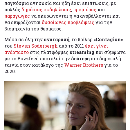
παγκόσμια ανησυχία και ήδη έχει επιπτώσεις, με
πολλές
δημόσιες εκδηλώσεις
,
πρεμιέρες
και
παραγωγές
να ακυρώνονται ή να αναβάλλονται και
να εκφράζονται
δυσοίωνες προβλέψεις
για την
βιομηχανία του θεάματος.
Μέσα σε όλη την
αναταραχή
, το θρίλερ
«Contagion»
του
Steven Soderbergh
από το 2011
έχει γίνει
ανάρπαστο
στις πλατφόρμες
streaming
και σύμφωνα
με το Buzzfeed αποτελεί την
δεύτερη
πιο δημοφιλή
ταινία στον κατάλογο της
Warner Brothers
για το
2020.