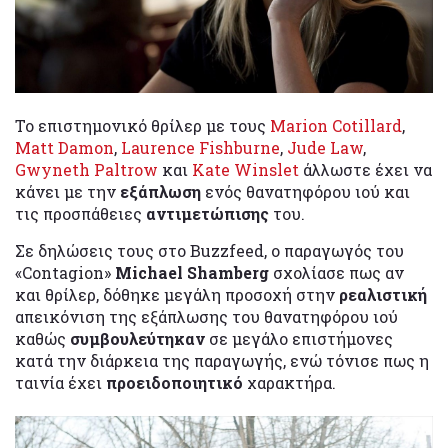
Το επιστημονικό θρίλερ με τους
Marion Cotillard
,
Matt Damon
,
Laurence Fishburne
,
Jude Law
,
Gwyneth Paltrow
και
Kate Winslet
άλλωστε έχει να
κάνει με την
εξάπλωση
ενός θανατηφόρου ιού και
τις προσπάθειες
αντιμετώπισης
του.
Σε δηλώσεις τους στο Buzzfeed, ο παραγωγός του
«Contagion»
Michael Shamberg
σχολίασε πως αν
και θρίλερ, δόθηκε μεγάλη προσοχή στην
ρεαλιστική
απεικόνιση της εξάπλωσης του θανατηφόρου ιού
καθώς
συμβουλεύτηκαν
σε μεγάλο επιστήμονες
κατά την διάρκεια της παραγωγής, ενώ τόνισε πως η
ταινία έχει
προειδοποιητικό
χαρακτήρα.