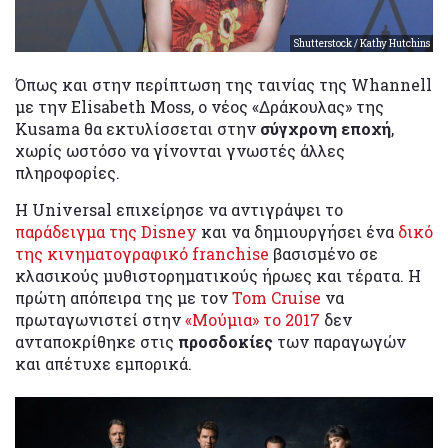
Shutterstock / Kathy Hutchins
Όπως και στην περίπτωση της ταινίας της Whannell
με την Elisabeth Moss, ο νέος «Δράκουλας» της
Kusama θα εκτυλίσσεται στην
σύγχρονη εποχή
,
χωρίς ωστόσο να γίνονται γνωστές άλλες
πληροφορίες.
Η Universal επιχείρησε να αντιγράψει το
παράδειγμα της Disney
και να δημιουργήσει ένα
δικό
της κινηματογραφικό franchise
βασισμένο σε
κλασικούς μυθιστορηματικούς ήρωες και τέρατα. Η
πρώτη απόπειρα της με τον
Tom Cruise
να
πρωταγωνιστεί στην
«Μούμια» το 2017
δεν
ανταποκρίθηκε στις
προσδοκίες
των παραγωγών
και απέτυχε εμπορικά.