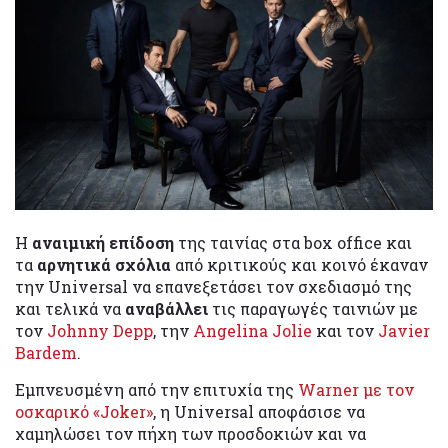
Η
αναιμική επίδοση
της ταινίας στα box office και
τα
αρνητικά σχόλια
από κριτικούς και κοινό έκαναν
την Universal να επανεξετάσει τον σχεδιασμό της
και τελικά να
αναβάλλει
τις παραγωγές ταινιών με
τον
Johnny Depp
, την
Angelina Jolie
και τον
Javier
Bardem
.
Εμπνευσμένη από την επιτυχία της
Warner με τον
οσκαρικό «Joker»
, η Universal αποφάσισε να
χαμηλώσει τον πήχη των προσδοκιών και να