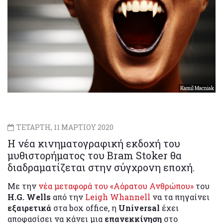
Kamil Macniak
ΤΕΤΑΡΤΗ, 11 ΜΑΡΤΙΟΥ 2020
Η νέα κινηματογραφική εκδοχή του
μυθιστορήματος του Bram Stoker θα
διαδραματίζεται στην σύγχρονη εποχή.
Με την
νέα μεταφορά του «Αόρατου Ανθρώπου»
του
H.G. Wells
από την
Leigh Whannell
να τα πηγαίνει
εξαιρετικά
στα box office, η
Universal
έχει
αποφασίσει να κάνει μια
επανεκκίνηση
στο