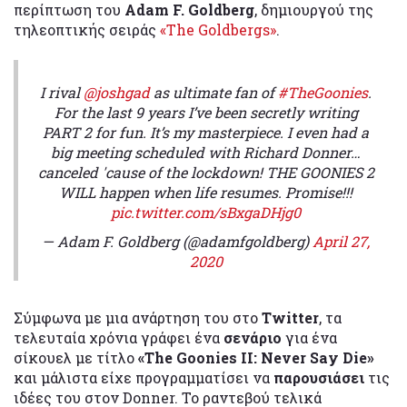
περίπτωση του
Adam F. Goldberg
, δημιουργού της
τηλεοπτικής σειράς
«The Goldbergs»
.
I rival
@joshgad
as ultimate fan of
#TheGoonies
.
For the last 9 years I’ve been secretly writing
PART 2 for fun. It’s my masterpiece. I even had a
big meeting scheduled with Richard Donner…
canceled 'cause of the lockdown! THE GOONIES 2
WILL happen when life resumes. Promise!!!
pic.twitter.com/sBxgaDHjg0
— Adam F. Goldberg (@adamfgoldberg)
April 27,
2020
Σύμφωνα με μια ανάρτηση του στο
Twitter
, τα
τελευταία χρόνια γράφει ένα
σενάριο
για ένα
σίκουελ με τίτλο
«The Goonies II: Never Say Die»
και μάλιστα είχε προγραμματίσει να
παρουσιάσει
τις
ιδέες του στον Donner. Το ραντεβού τελικά