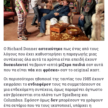
Ο Richard Donner
αστειεύτηκε
πως ένας από τους
λόγους που έχει καθυστερήσει η παραγωγής μιας
συνέχειας όλα αυτά τα χρόνια είναι επειδή έχουν
δυσκολευτεί
να βρουν «επτά
μίζερα παιδιά
σαν αυτά
που να είναι
νέα
και
φρέσκα
» σαν το original καστ.
Οι περισσότεροι ηθοποιοί της ταινίας του 1985 έχουν
εκφράσει το
ενδιαφέρον
τους να συμμετάσχουν σε
μια ενδεχόμενη συνέχεια, όμως παραμένει άγνωστο
εάν βρίσκονται στα πλάνα των Spielberg και
Columbus. Εφόσον όμως
δεν
μπορέσουν να γράψουν
ένα σενάριο που να τους ικανοποιεί, υπάρχει η