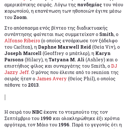
αμερικάνικης σειράς. Λόγω της
πανδημίας
του νέου
κορωνοϊού, η επανένωση των ηθοποιών έγινε μέσω
του
Zoom
.
Στο απόσπασμα ενός βίντεο της διαδικτυακής
συνάντησης φαίνεται πως συμμετείχαν ο
Smith
, ο
Alfonso Ribeiro
(ο οποίος ενσάρκωσε τον ξάδελφο
του Carlton), η
Daphne Maxwell Reid
(Θεία Viv), ο
Joseph Marcell
(Geoffrey ο μπάτλερ), η
Karyn
Parsons
(Hilary), η
Tatyana M. Ali
(Ashley) και ο
επιστήθιος φίλος και συνεργάτης του Smith, ο
DJ
Jazzy Jeff
. Ο μόνος που έλειπε από το reunion της
σειράς ήταν ο
James Avery
(Θείος Phil), ο οποίος
πέθανε το
2013
.
Η σειρά του
NBC
έκανε το ντεμπούτο της τον
Σεπτέμβριο του
1990
και ολοκληρώθηκε έξι χρόνια
αργότερα, τον Μάιο του
1996
. Παρά το γεγονός ότι η